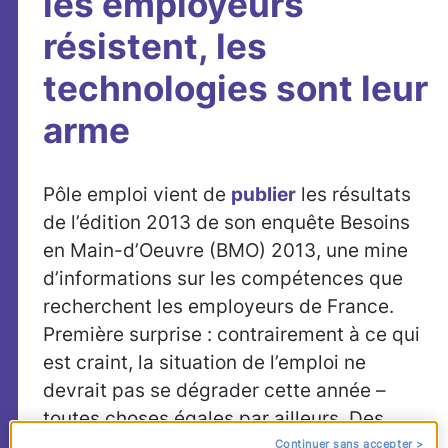
les employeurs
résistent, les
technologies sont leur
arme
Pôle emploi vient de
publier
les résultats
de l’édition 2013 de son enquête Besoins
en Main-d’Oeuvre (BMO) 2013, une mine
d’informations sur les compétences que
recherchent les employeurs de France.
Première surprise : contrairement à ce qui
est craint, la situation de l’emploi ne
devrait pas se dégrader cette année –
toutes choses égales par ailleurs. Des
perspectives encourageantes se font jour :
Continuer sans accepter >