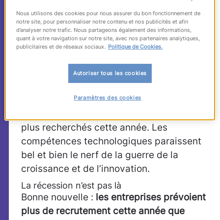
projets d’embauche en (très légère)
Nous utilisons des cookies pour nous assurer du bon fonctionnement de
notre site, pour personnaliser notre contenu et nos publicités et afin
hausse, difficultés de recrutement en (très
d’analyser notre trafic. Nous partageons également des informations,
quant à votre navigation sur notre site, avec nos partenaires analytiques,
légère) baisse, regain de vitalité des PME,
publicitaires et de réseaux sociaux.
Politique de Cookies.
sensibilité aux vertus de la formation.
Globalement, le BMO de cette année
Autoriser tous les cookies
confirme des tendances déjà à l’oeuvre. A
Paramètres des cookies
noter toutefois : les ingénieurs et les
profils d’informaticiens qualifiés seront les
plus recherchés cette année. Les
compétences technologiques paraissent
bel et bien le nerf de la guerre de la
croissance et de l’innovation.
La récession n’est pas là
Bonne nouvelle :
les entreprises prévoient
plus de recrutement cette année que