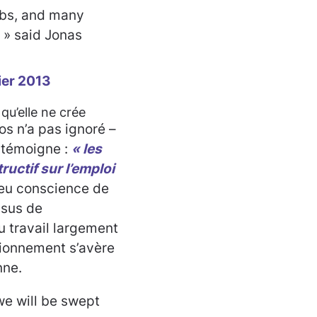
obs, and many
 » said Jonas
ier 2013
qu’elle ne crée
os n’a pas ignoré –
n témoigne :
« les
ructif sur l’emploi
peu conscience de
ssus de
u travail largement
tionnement s’avère
nne.
we will be swept