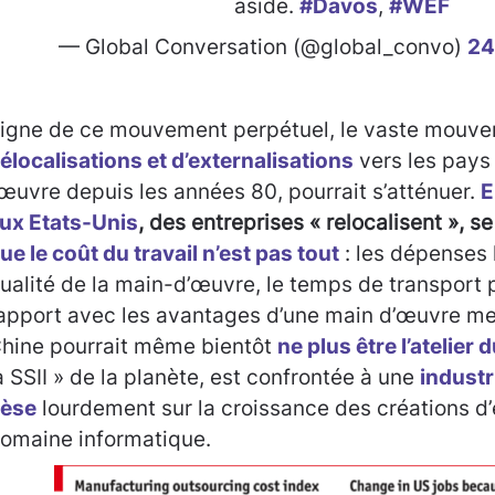
aside.
#Davos
,
#WEF
— Global Conversation (@global_convo)
24
igne de ce mouvement perpétuel, le vaste mouv
élocalisations et d’externalisations
vers les pays
’œuvre depuis les années 80, pourrait s’atténuer.
E
ux Etats-Unis
, des entreprises « relocalisent », 
ue le coût du travail n’est pas tout
: les dépenses 
ualité de la main-d’œuvre, le temps de transport 
apport avec les avantages d’une main d’œuvre me
hine pourrait même bientôt
ne plus être l’atelier
a SSII » de la planète, est confrontée à une
industri
èse
lourdement sur la croissance des créations d’
omaine informatique.