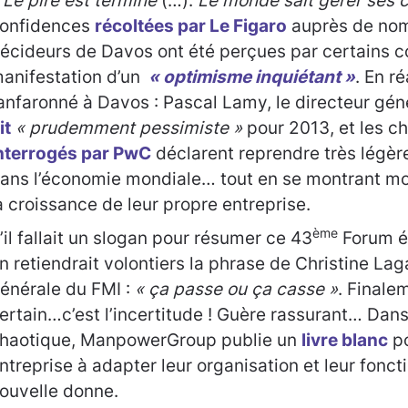
 Le pire est terminé
(…).
Le monde sait gérer ses c
onfidences
récoltées par Le Figaro
auprès de no
écideurs de Davos ont été perçues par certains 
anifestation d’un
« optimisme inquiétant »
. En r
anfaronné à Davos : Pascal Lamy, le directeur gén
it
« prudemment pessimiste »
pour 2013, et les ch
nterrogés par PwC
déclarent reprendre très légè
ans l’économie mondiale… tout en se montrant mo
a croissance de leur propre entreprise.
ème
’il fallait un slogan pour résumer ce 43
Forum é
n retiendrait volontiers la phrase de Christine Lag
énérale du FMI :
« ça passe ou ça casse »
. Finale
ertain…c’est l’incertitude ! Guère rassurant… Da
haotique, ManpowerGroup publie un
livre blanc
po
ntreprise à adapter leur organisation et leur fonc
ouvelle donne.