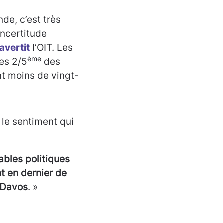
de, c’est très
incertitude
avertit
l’OIT. Les
ème
les 2/5
des
nt moins de vingt-
le sentiment qui
ables politiques
nt en dernier de
à Davos
. »