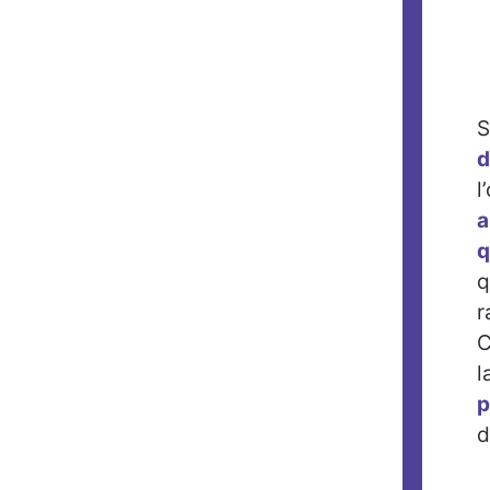
S
d
l
a
q
q
r
C
l
p
d