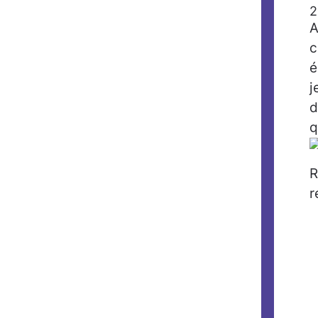
2
A
c
é
j
d
q
R
r