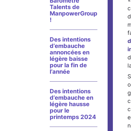
«
Baromètre
Talents de
c
ManpowerGroup
d
!
m
f
Des intentions
d
d’embauche
i
annoncées en
d
légère baisse
pour la fin de
l
l’année
S
o
Des intentions
g
d’embauche en
c
légère hausse
c
pour le
printemps 2024
e
n