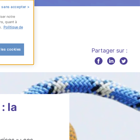
 sans accepter >
iser notre
ns, quant à
x.
Politique de
 les cookies
Partager sur :
: la