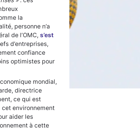
rises »
: ces
mbreux
comme la
éalité, personne n’a
éral de l’OMC,
s’est
efs d’entreprises,
rement confiance
ins optimistes pour
conomique mondial,
arde, directrice
ment, ce qui est
ns cet environnement
ur aider les
tionnement à cette