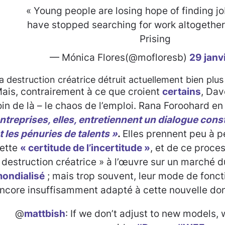
« Young people are losing hope of finding j
have stopped searching for work altogether
Prising
— Mónica Flores(@mofloresb)
29 janv
a destruction créatrice détruit actuellement bien plus 
ais, contrairement à ce que croient
certains
, Dav
oin de là – le chaos de l’emploi. Rana Foroohard e
ntreprises, elles, entretiennent un dialogue const
t les pénuries de talents »
.
Elles prennent peu à 
ette
« certitude de l’incertitude »
, et de ce proce
 destruction créatrice » à l’œuvre sur un marché d
ondialisé
; mais trop souvent, leur mode de fonc
ncore insuffisamment adapté à cette nouvelle do
@
mattbish
: If we don’t adjust to new models, 