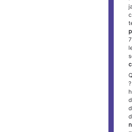
j
c
t
p
7
l
s
c
Q
?
h
d
d
d
n