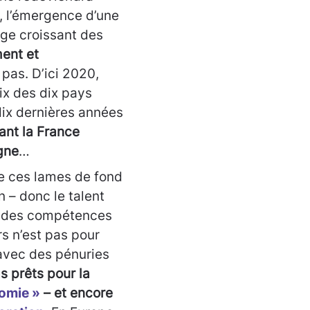
 l’émergence d’une
ge croissant des
ment et
 pas. D’ici 2020,
ix des dix pays
ix dernières années
ant la France
gne
…
de ces lames de fond
n – donc le talent
des compétences
s n’est pas pour
avec des pénuries
s prêts pour la
omie »
– et encore