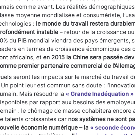
amais comme avant. Les réalités démographiques,
lasse moyenne mondialisée et consumériste, l’usa
echnologies :
le monde du travail restera durable
rofondément instable
– retour de la croissance ou
0% du PIB mondial viendra des pays émergents, s
eaders en termes de croissance économique ces d
ont africains, et
en 2015 la Chine sera passée dev
omme premier partenaire commercial de l’Allema
uels seront les impacts sur le marché du travail 
 Un point leur est commun sans doute : l’innovatio
umain. Mais résoudre la
« Grande Inadéquation »
isponibles par rapport aux besoins des employeur
emain : le chômage de masse cohabitera encore 
e talents croissantes car
nos systèmes ne sont pa
ouvelle économie numérique – la
« seconde écon