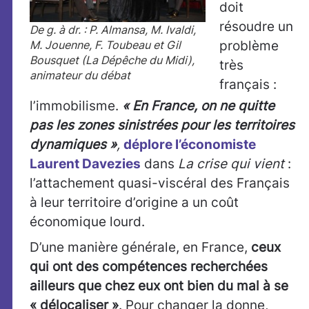
doit
résoudre un
De g. à dr. : P. Almansa, M. Ivaldi,
M. Jouenne, F. Toubeau et Gil
problème
Bousquet (La Dépêche du Midi),
très
animateur du débat
français :
l’immobilisme.
« En France, on ne quitte
pas les zones sinistrées pour les territoires
dynamiques »
,
déplore l’économiste
Laurent Davezies
dans
La crise qui vient
:
l’attachement quasi-viscéral des Français
à leur territoire d’origine a un coût
économique lourd.
D’une manière générale, en France,
ceux
qui ont des compétences recherchées
ailleurs que chez eux ont bien du mal à se
« délocaliser »
. Pour changer la donne,