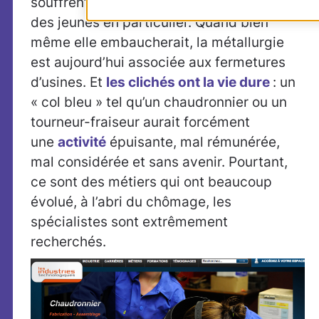
souffrent d’une image écornée – auprès
des jeunes en particulier. Quand bien
même elle embaucherait, la métallurgie
est aujourd’hui associée aux fermetures
d’usines. Et
les clichés ont la vie dure
: un
« col bleu » tel qu’un chaudronnier ou un
tourneur-fraiseur aurait forcément
une
activité
épuisante, mal rémunérée,
mal considérée et sans avenir. Pourtant,
ce sont des métiers qui ont beaucoup
évolué, à l’abri du chômage, les
spécialistes sont extrêmement
recherchés.