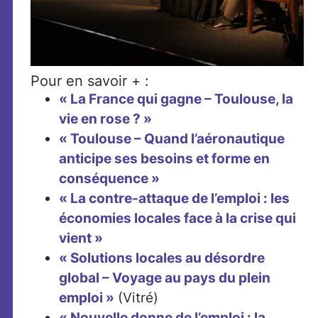
Pour en savoir + :
« La France qui gagne – Toulouse, la
vie en rose ? »
« Toulouse – Quand l’aéronautique
anticipe ses besoins et forme en
conséquence »
« La contre-attaque de l’emploi : les
économies locales face à la crise qui
vient »
« Solutions locales au désordre
global – Voyage au pays du plein
emploi »
(Vitré)
« Nouvelle donne de l’emploi : la