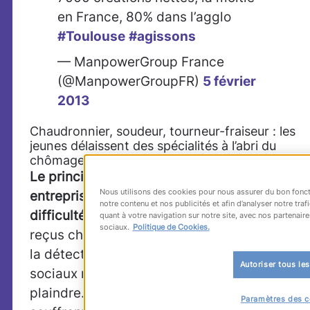
en France, 80% dans l’agglo
#Toulouse
#agissons
— ManpowerGroup France
(@ManpowerGroupFR)
5 février
2013
Chaudronnier, soudeur, tourneur-fraiseur : les
jeunes délaissent des spécialités à l’abri du
chômage…
Le principal souci de cette « méga-
Nous utilisons des cookies pour nous assurer du bon fonct
entreprise étendue », ce sont les
notre contenu et nos publicités et afin d’analyser notre tr
difficultés de recrutement
. Avec 15000 CV
quant à votre navigation sur notre site, avec nos partenaire
sociaux.
Politique de Cookies.
reçus chaque mois et une équipe dédiée à
la détection des talents, sur les réseaux
Autoriser tous le
sociaux notamment, Airbus n’a pas à se
plaindre. Ses sous-traitants, en revanche,
Paramètres des c