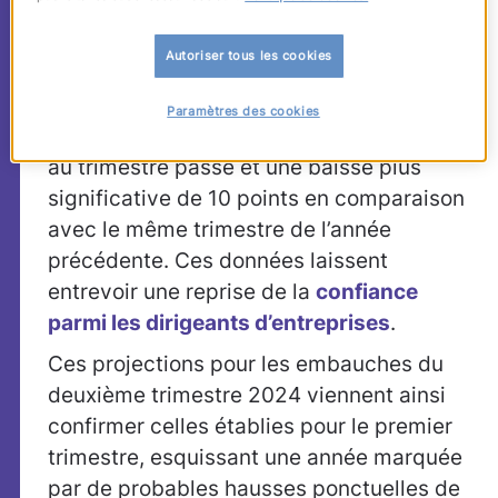
légèrement supérieur à celui enregistré
(13 %) à la même période l’an passé.
Autoriser tous les cookies
Il en résulte une prévision nette d’emploi
atteignant +18 %, ce qui représente une
Paramètres des cookies
légère diminution de 2 points par rapport
au trimestre passé et une baisse plus
significative de 10 points en comparaison
avec le même trimestre de l’année
précédente. Ces données laissent
entrevoir une reprise de la
confiance
parmi les dirigeants d’entreprises
.
Ces projections pour les embauches du
deuxième trimestre 2024 viennent ainsi
confirmer celles établies pour le premier
trimestre, esquissant une année marquée
par de probables hausses ponctuelles de