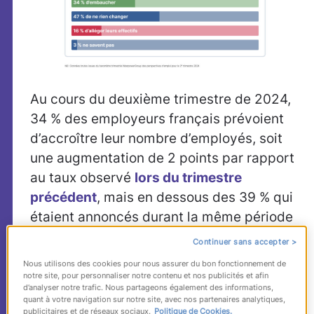
Au cours du deuxième trimestre de 2024,
34 % des employeurs français prévoient
d’accroître leur nombre d’employés, soit
une augmentation de 2 points par rapport
au taux observé
lors du trimestre
précédent
, mais en dessous des 39 % qui
étaient annoncés durant la même période
l’année précédente. Au contraire, 16 %
Continuer sans accepter >
d’entre eux anticipent une réduction de
Nous utilisons des cookies pour nous assurer du bon fonctionnement de
leurs effectifs pour le trimestre allant
notre site, pour personnaliser notre contenu et nos publicités et afin
d’analyser notre trafic. Nous partageons également des informations,
d’avril à juin 2024, un pourcentage
quant à votre navigation sur notre site, avec nos partenaires analytiques,
publicitaires et de réseaux sociaux.
Politique de Cookies.