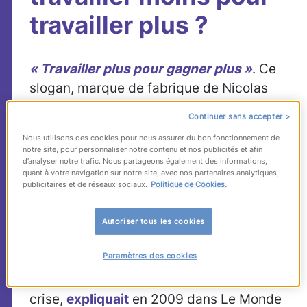
travailler plus ?
« Travailler plus pour gagner plus »
. Ce
slogan, marque de fabrique de Nicolas
Sarkozy, s’est incarné dans la fameuse
loi
Continuer sans accepter >
TEPA
, qui exonérait les heures
Nous utilisons des cookies pour nous assurer du bon fonctionnement de
supplémentaires d’impôts et de
notre site, pour personnaliser notre contenu et nos publicités et afin
d’analyser notre trafic. Nous partageons également des informations,
cotisations sociales. L’idée était
quant à votre navigation sur notre site, avec nos partenaires analytiques,
d’améliorer le pouvoir d’achat afin de
publicitaires et de réseaux sociaux.
Politique de Cookies.
favoriser une
dynamique de croissance et
d’emploi : les salariés dépenseraient plus,
Autoriser tous les cookies
soutenant
ainsi l’activité économique et,
Paramètres des cookies
en bout de chaîne, l’emploi
. Mais cette
logique vertueuse se grippe en temps de
crise,
expliquait
en 2009 dans Le Monde