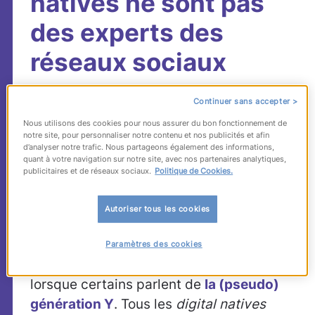
natives ne sont pas
des experts des
réseaux sociaux
Continuer sans accepter >
Avoir grandi avec un fax n’a pas fait de
Nous utilisons des cookies pour nous assurer du bon fonctionnement de
vous un spécialiste en relations
notre site, pour personnaliser notre contenu et nos publicités et afin
commerciales. Ni avec un Minitel un as de
d’analyser notre trafic. Nous partageons également des informations,
quant à votre navigation sur notre site, avec nos partenaires analytiques,
la télématique.
Alors pourquoi les
digital
publicitaires et de réseaux sociaux.
Politique de Cookies.
natives
, ces personnes nées avec le
numérique,
devraient-ils nécessairement
Autoriser tous les cookies
être des experts en réseaux sociaux ?
Cela semble couler de sens. Et pourtant,
Paramètres des cookies
c’est l’un des
clichés
les plus récurrents
lorsque certains parlent de
la
(pseudo)
génération Y
. Tous les
digital natives