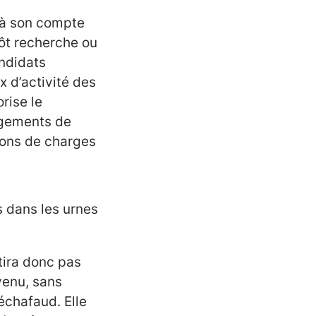
d à son compte
pôt recherche ou
andidats
x d’activité des
rise le
égements de
ions de charges
as dans les urnes
rtira donc pas
venu, sans
échafaud. Elle