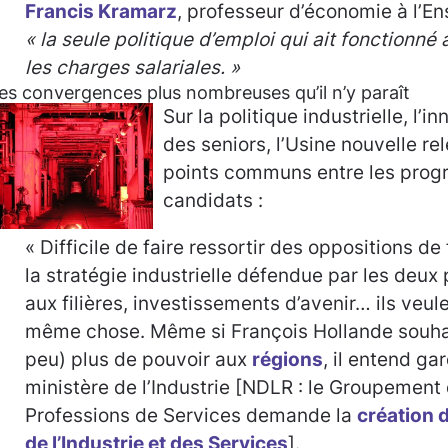
Francis Kramarz
, professeur d’économie à l’En
« la seule politique d’emploi qui ait fonctionné 
les charges salariales. »
es convergences plus nombreuses qu’il n’y paraît
Sur la politique industrielle, l’in
des seniors, l’Usine nouvelle r
points communs entre les pro
candidats :
« Difficile de faire ressortir des oppositions d
la stratégie industrielle défendue par les deux 
aux filières, investissements d’avenir… ils veule
même chose. Même si François Hollande souhai
peu) plus de pouvoir aux
régions
, il entend ga
ministère de l’Industrie [NDLR : le Groupement
Professions de Services demande la
création 
de l’Industrie et des Services
].