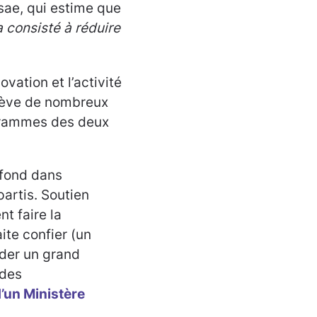
sae, qui estime que
a consisté à réduire
novation et l’activité
elève de nombreux
grammes des deux
e fond dans
partis. Soutien
nt faire la
te confier (un
rder un grand
 des
d’un Ministère