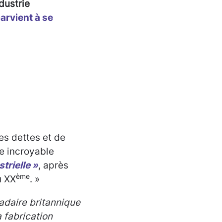
dustrie
parvient à se
es dettes et de
e incroyable
trielle »
, après
ème
u XX
. »
adaire britannique
 fabrication