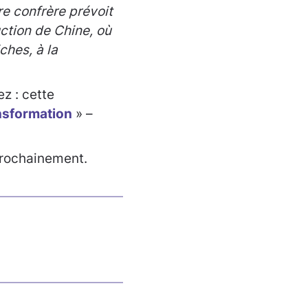
re confrère prévoit
uction de Chine, où
ches, à la
z : cette
nsformation
» –
prochainement.