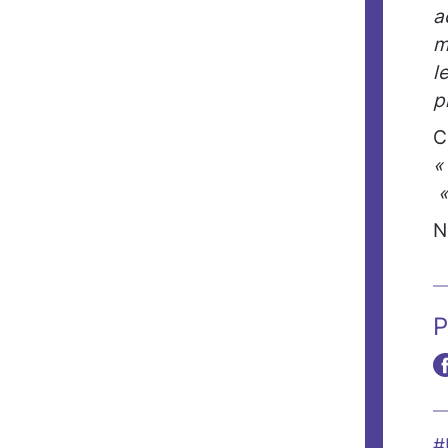
a
l
p
C
«
«
N
P
#