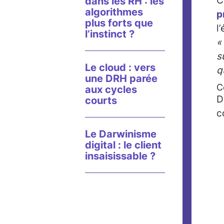
C
dans les RH : les
algorithmes
p
plus forts que
l
l’instinct ?
«
s
Le cloud : vers
q
une DRH parée
C
aux cycles
D
courts
c
Le Darwinisme
digital : le client
insaisissable ?