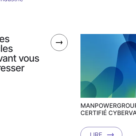
es
cles
vant vous
resser
MANPOWERGROUP
CERTIFIÉ CYBERVA
LIRE