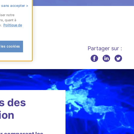
 sans accepter >
iser notre
ns, quant à
x.
Politique de
 les cookies
Partager sur :
as des
ion