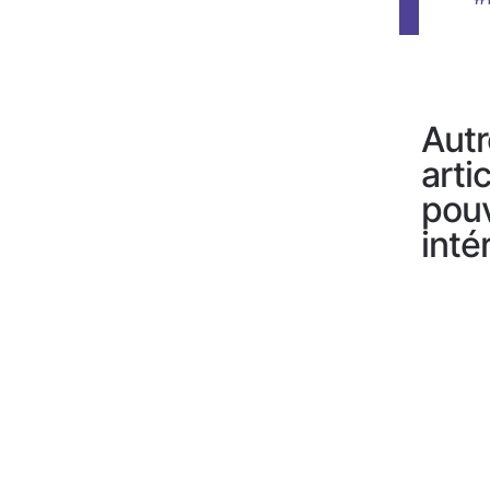
Autr
arti
pou
inté