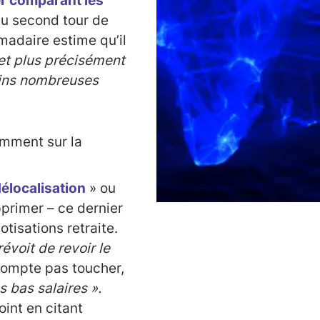
r comparant les
u second tour de
madaire estime qu’il
 et plus précisément
moins nombreuses
mment sur la
élocalisation
» ou
primer – ce dernier
isations retraite.
révoit de revoir le
compte pas toucher,
s bas salaires ».
oint en citant