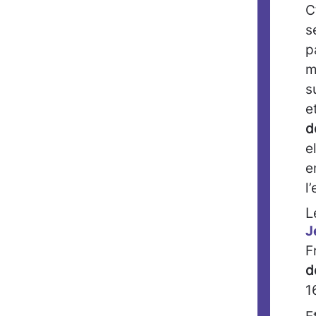
C
s
p
m
s
e
d
e
e
l
L
J
F
d
1