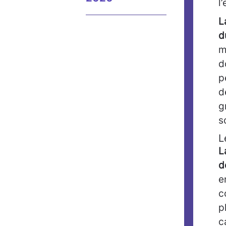
l
L
d
m
d
p
d
g
s
L
L
d
e
c
p
c