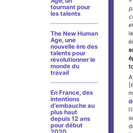
«
Age
, un
tournant pour
p
les talents
c
e
The New Human
l
Age, une
é
nouvelle ère des
e
talents pour
é
révolutionner le
monde du
t
travail
A
[
En France, des
m
intentions
d
d’embauche au
l
plus haut
s
depuis 12 ans
pour début
d
2020