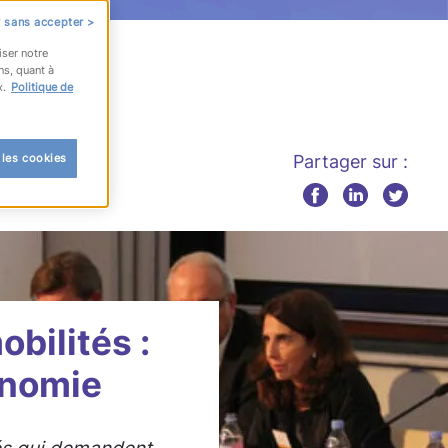
 sans accepter >
iser notre
ns, quant à
x.
Politique de
 les cookies
Partager sur :
obilités :
onomie