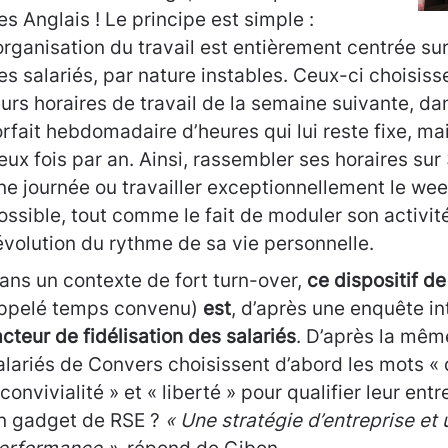
es Anglais ! Le principe est simple :
’organisation du travail est entièrement centrée su
es salariés, par nature instables. Ceux-ci choisi
eurs horaires de travail de la semaine suivante, da
orfait hebdomadaire d’heures qui lui reste fixe, ma
eux fois par an. Ainsi, rassembler ses horaires sur
ne journée ou travailler exceptionnellement le we
ossible, tout comme le fait de moduler son activit
’évolution du rythme de sa vie personnelle.
ans un contexte de fort turn-over,
ce dispositif de 
ppelé temps convenu)
est
, d’après une enquête in
acteur de fidélisation des salariés
. D’après la mêm
alariés de Convers choisissent d’abord les mots 
 convivialité » et « liberté » pour qualifier leur entr
n gadget de RSE ?
« Une stratégie d’entreprise et 