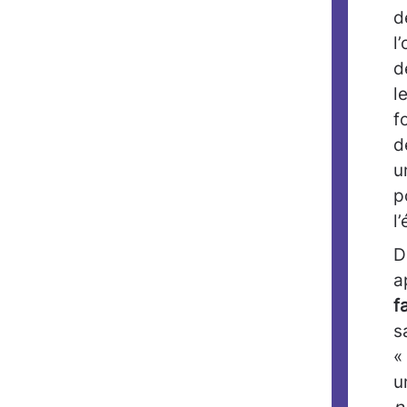
d
l
d
l
f
d
u
p
l
D
a
f
s
«
u