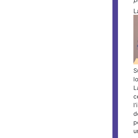
p
L
S
l
L
c
l
d
p
u