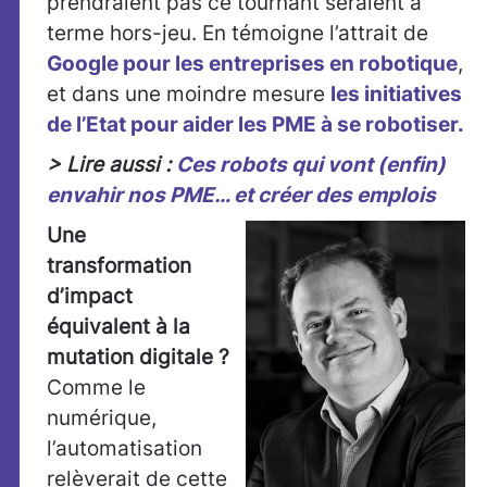
prendraient pas ce tournant seraient à
terme hors-jeu. En témoigne l’attrait de
Google pour les entreprises en robotique
,
et dans une moindre mesure
les initiatives
de l’Etat pour aider les PME à se robotiser.
> Lire aussi :
Ces robots qui vont (enfin)
envahir nos PME… et créer des emplois
Une
transformation
d’impact
équivalent à la
mutation digitale ?
Comme le
numérique,
l’automatisation
relèverait de cette