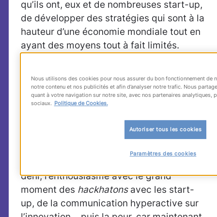
qu’ils ont, eux et de nombreuses start-up,
de développer des stratégies qui sont à la
hauteur d’une économie mondiale tout en
ayant des moyens tout à fait limités.
Quelle est la pire stratégie à adopter face
à la transformation digitale ?
Nous utilisons des cookies pour nous assurer du bon fonctionnement de no
notre contenu et nos publicités et afin d’analyser notre trafic. Nous part
Nommer un
Chief Digital Officer
… Une
quant à votre navigation sur notre site, avec nos partenaires analytiques, p
sociaux.
Politique de Cookies.
stratégie adoptée par beaucoup mais, à
mon avis, la pire ! C’est aussi absurde que
Autoriser tous les cookies
de nommer un
Chief Electricity Officer
!
Face à la transformation, les entreprises
Paramètres des cookies
sont passées par plusieurs étapes : le
déni, l’enthousiasme avec le grand
moment des
hackhatons
avec les start-
up, de la communication hyperactive sur
l’innovation… puis la peur, car maintenant,