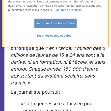
l’apprentissage en
d’analyser notre trafic. Nous partageons également des informations,
quant à votre navigation sur notre site, avec nos partenaires analytiques,
intérim, une solution?
publicitaires et de réseaux sociaux.
Politique de Cookies.
Autoriser tous les cookies
Dans
L’Express
du 30 novembre, Isabelle
Hennebelle, chef de la rubrique
Paramètres des cookies
« emploi » du magazine, rappelle dans
sa
chronique
que
« en France, 1 million des 8
millions de jeunes de 15 à 24 ans sont à la
dérive, ni en formation, ni à l’école, et sans
emploi. Chaque année, 150 000 d’entre
eux sortent du système scolaire, sans
travail. »
La journaliste poursuit :
«
Cette jeunesse est laissée pour
compte, son niveau de