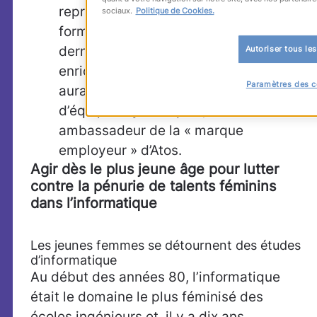
représenterait le départ d’un jeune
sociaux.
Politique de Cookies.
formé par Atos, il estime que ce
dernier, ayant vécu une expérience
Autoriser tous le
enrichissante au cours de laquelle il
Paramètres des c
aura appris, innové et évolué au sein
d’équipes dynamiques, sera un bon
ambassadeur de la « marque
employeur » d’Atos.
Agir dès le plus jeune âge pour lutter
contre la pénurie de talents féminins
dans l’informatique
Les jeunes femmes se détournent des études
d’informatique
Au début des années 80, l’informatique
était le domaine le plus féminisé des
écoles ingénieurs et, il y a dix ans