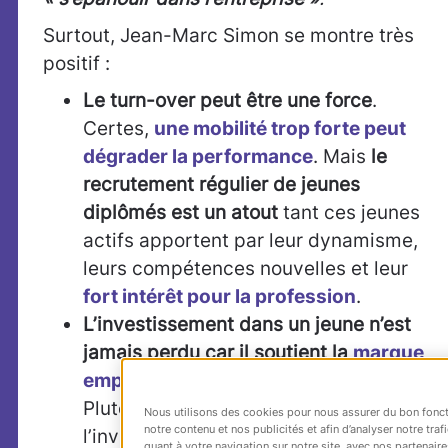
Surtout, Jean-Marc Simon se montre très
positif :
Le turn-over peut être une force
.
Certes,
une mobilité trop forte peut
dégrader la performance
. Mais
le
recrutement régulier de jeunes
diplômés est un atout
tant ces jeunes
actifs apportent par leur dynamisme,
leurs compétences nouvelles et leur
fort intérêt pour la profession
.
L’investissement dans un jeune n’est
jamais perdu car il soutient la
marque
employeur
.
Plutôt que de considérer
Nous utilisons des cookies pour nous assurer du bon fonct
notre contenu et nos publicités et afin d’analyser notre tr
l’investissement «à perte » que
quant à votre navigation sur notre site, avec nos partenaire