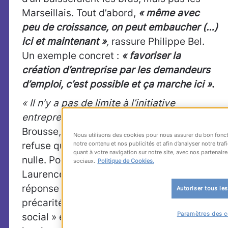
Marseillais. Tout d’abord,
« même avec
peu de croissance, on peut embaucher (…)
ici et maintenant »
,
rassure Philippe Bel.
Un exemple concret :
«
favoriser la
création d’entreprise par les demandeurs
d’emploi, c’est possible et ça marche ici »
.
« Il n’y a pas de limite à l’initiative
entrepreneuriale »
, renchérit Stéphan
Brousse, Président du
Medef PACA
, qui
Nous utilisons des cookies pour nous assurer du bon fonct
refuse qu’on se résigne à une croissance
notre contenu et nos publicités et afin d’analyser notre tr
quant à votre navigation sur notre site, avec nos partenaire
nulle. Pour le conseiller spécial de
sociaux.
Politique de Cookies.
Laurence Parisot pour les TPE/PME, la
réponse à la poussée du chômage et de la
Autoriser tous le
précarité, ce n’est pas le « traitement
Paramètres des c
social » et le partage d’un gâteau