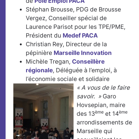
de
Pôle Emploi PACA
Stéphan Brousse, PDG de Brousse
Vergez, Conseiller spécial de
Laurence Parisot pour les TPE/PME,
Président du
Medef PACA
Christian Rey, Directeur de la
pépinière
Marseille Innovation
Michèle Tregan,
Conseillère
régionale
, Déléguée à l’emploi, à
l’économie sociale et solidaire
« A vous de le faire
savoir. »
Garo
Hovsepian, maire
ème
ème
des 13
et 14
arrondissements de
Marseille qui