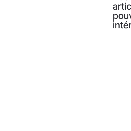
arti
pou
inté