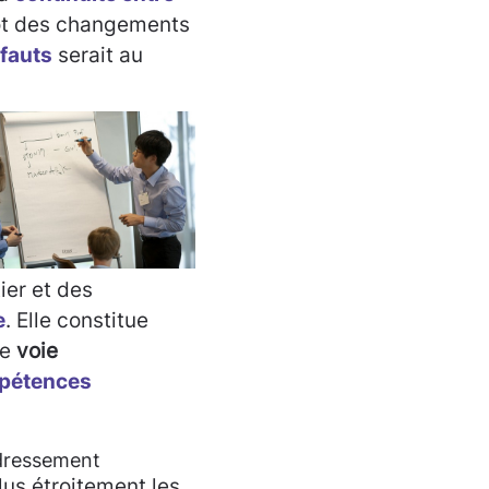
t des changements
éfauts
serait au
ier et des
e
. Elle constitue
ne
voie
mpétences
redressement
lus étroitement les