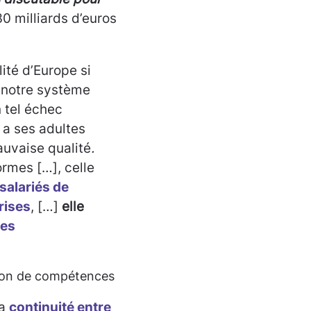
0 milliards d’euros
lité d’Europe si
 notre système
n tel échec
r a ses adultes
uvaise qualité
.
ormes […], celle
salariés de
rises
, […]
elle
les
ition de compétences
la
continuité entre