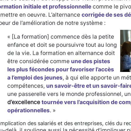
ormation initiale et professionnelle
comme le pivo
 mettre en oeuvre. L’alternance
corrigée de ses d
oeur de l’amélioration de notre système :
« [La formation] commence dès la petite
enfance et doit se poursuivre tout au long
de la vie. La formation en alternance doit
être considérée comme
une des pistes
les plus fécondes pour favoriser l’accès
a l’emploi des jeunes
, à qui elle apporte un mét
compétences,
un savoir-être et un savoir-fair
une passerelle vers le monde professionnel, u
d’excellence
tournée vers l’acquisition de co
opérationnelles
. »
’implication des salariés et des entreprises, clés du 
u-delà, il souligne aussi la nécessité d’impliquer p