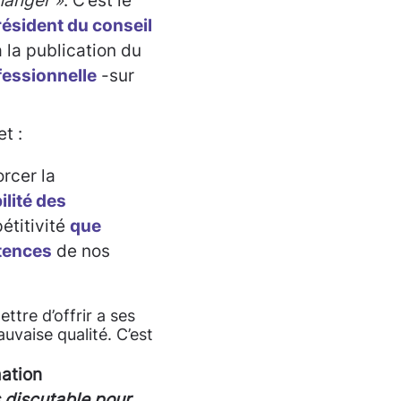
changer »
. C’est le
résident du conseil
à la publication du
fessionnelle
-sur
t :
orcer la
ilité des
étitivité
que
étences
de nos
ttre d’offrir a ses
vaise qualité. C’est
mation
s discutable pour