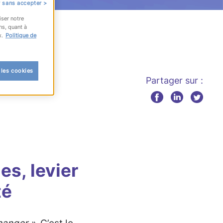
 sans accepter >
iser notre
ns, quant à
x.
Politique de
 les cookies
Partager sur :
es, levier
té