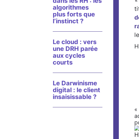
«
dans les RH : les
algorithmes
t
plus forts que
d
l’instinct ?
r
l
Le cloud : vers
H
une DRH parée
aux cycles
courts
Le Darwinisme
digital : le client
insaisissable ?
«
a
p