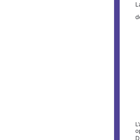
d
L
o
D