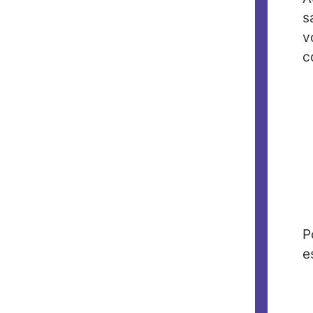
s
v
c
P
e