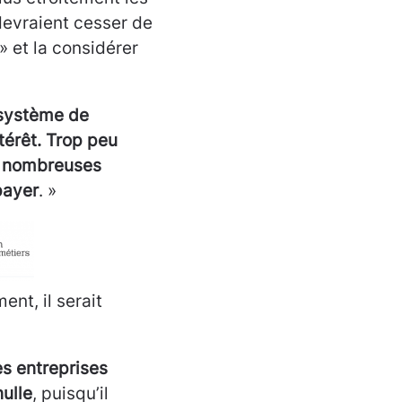
devraient cesser de
 et la considérer
 système de
térêt. Trop peu
et nombreuses
payer
. »
ent, il serait
es entreprises
ulle
, puisqu’il