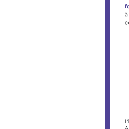
f
à
c
L
A