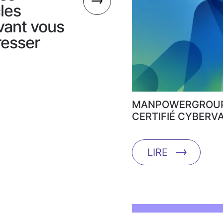
cles
vant vous
resser
MANPOWERGROUP
CERTIFIÉ CYBERVA
LIRE