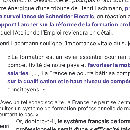
 Formation professionnelle : pourquoi il faut tout 
itre énergique d’une tribune de Henri Lachmann,
p
e surveillance de Schneider Electric
, en réaction 
apport Larcher sur la réforme de la formation pro
equel l’Atelier de l’Emploi reviendra en détail.
enri Lachmann souligne l’importance vitale du suje
« La formation est un levier essentiel pour renf
compétitivité de notre pays et
favoriser la mob
salariés
. […] La France ne pourra bâtir sa comp
sur la qualification et le haut niveau de comp
concitoyens. »
 Avec un tel échec scolaire, la France ne peut se perme
dultes un systeme de formation professionnelle de mau
ourtant le cas. »
Or, déplore-t-il,
le système français de for
professionnelle serait d’une
« efficacité trè