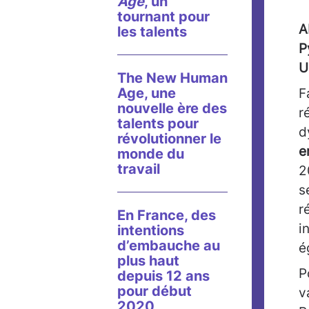
Age
, un
tournant pour
A
les talents
P
U
The New Human
Age, une
F
nouvelle ère des
r
talents pour
d
révolutionner le
e
monde du
travail
2
s
r
En France, des
i
intentions
d’embauche au
é
plus haut
P
depuis 12 ans
pour début
v
2020