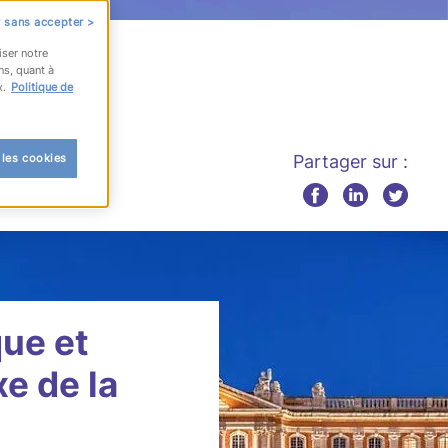
 sans accepter >
iser notre
ns, quant à
x.
Politique de
 les cookies
Partager sur :
ue et
e de la