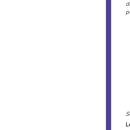
d
p
S
L