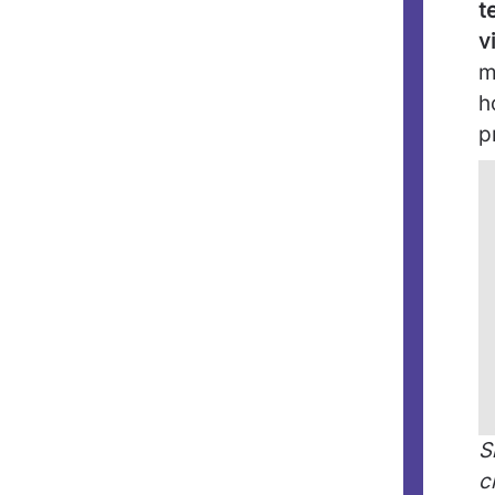
t
v
m
h
p
S
c