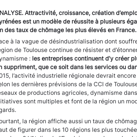
NALYSE. Attractivité, croissance, création d’emploi
yrénées est un modèle de réussite à plusieurs ég
n des taux de chômage les plus élevés en France. 
ace à la vague de désindustrialisation dont souffre
égion de Toulouse continue de résister et d’étonne
ynamisme :
les entreprises continuent d’y créer pl
n suppriment, que ce soit dans les services ou dans
015, l’activité industrielle régionale devrait enco
elon les dernières prévisions de la CCI de Toulous
éseaux de productions agricoles, dynamisme dans 
nitiatives sont multiples et font de la région un mo
gards.
ourtant, la région affiche aussi un taux de chômag
aut de figurer dans les 10 régions les plus touché