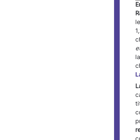
E
R
l
1
c
e
l
c
L
L
c
t
c
p
r
c