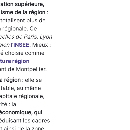
ation supérieure,
sme de la région
:
otalisent plus de
n régionale. Ce
celles de Paris, Lyon
selon
l’INSEE
. Mieux :
 été choisie comme
uture région
ent de Montpellier.
la région
: elle se
estable, au même
pitale régionale,
té : la
 économique, qui
séduisant les cadres
 ainsi de la zone