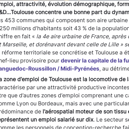
mploi, attractivité, évolution démographique, form
&D…Toulouse concentre une bonne part du dynami
es 453 communes qui composent son aire urbaine t
,250 millions d’habitants soit 43 % de la populatio
hiffre en fait «
la 4e aire urbaine de France, après 
t Marseille, et dorénavant devant celle de Lille » 
a réforme territoriale se concrétise et Toulouse a
hef-lieu provisoire pour
devenir la capitale de la f
anguedoc-Roussillon / Midi-Pyrénées
, au détrim
a zone d’emploi de Toulouse est la locomotive de 
aractérise par une attractivité productive incont
itre que d’autres zones d’emploi comprenant une ca
omme Lyon ou Bordeaux, mais avec une particulari
rédominance de
l’aérospatial moteur de son tissu
eprésentent un emploi salarié sur dix
. Le secteur 
omme les personnels de conception-recherche fait