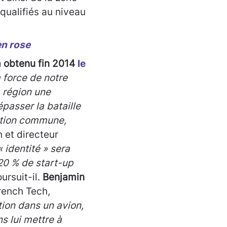
 qualifiés au niveau
en rose
a obtenu fin 2014
le
la force de notre
a région une
épasser la bataille
ition commune,
h et directeur
 identité » sera
20 % de start-up
oursuit-il.
Benjamin
rench Tech,
tion dans un avion,
s lui mettre à