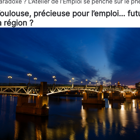
aradoxe ? L’Atelier de l’Emploi se penche sur le 
oulouse, précieuse pour l’emploi… fut
a région ?