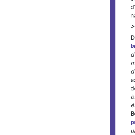
d
n
>
D
l
d
m
d
e
d
b
é
B
p
u