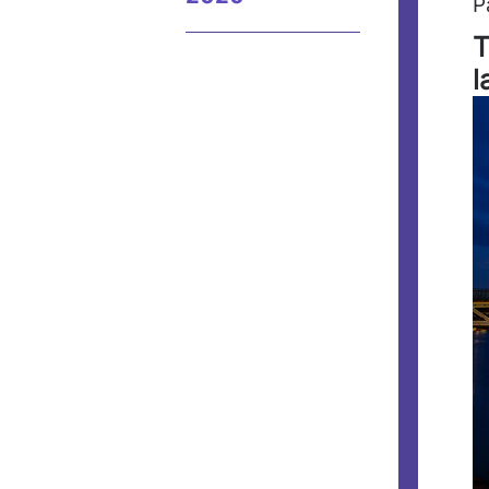
P
T
l