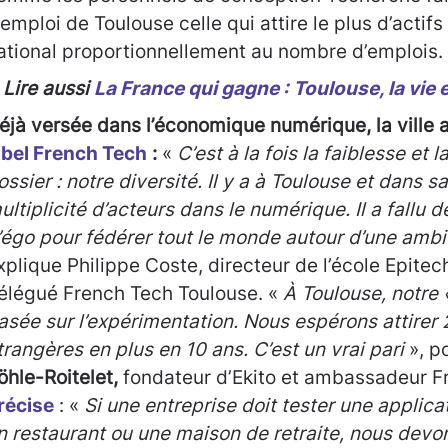
’emploi de Toulouse celle qui attire le plus d’actifs
ational proportionnellement au nombre d’emplois.
 Lire aussi
La France qui gagne : Toulouse, la vie 
éjà versée dans l’économique numérique, la ville 
abel French Tech
:
«
C’est à la fois la faiblesse et 
ossier : notre diversité. Il y a à Toulouse et dans s
ultiplicité d’acteurs dans le numérique. Il a fallu d
’égo pour fédérer tout le monde autour d’une amb
xplique Philippe Coste, directeur de l’école Epitec
élégué French Tech Toulouse. «
À Toulouse, notre «
asée sur l’expérimentation. Nous espérons attirer 
trangères en plus en 10 ans. C’est un vrai pari
», p
öhle-Roitelet
,
fondateur d’Ekito et ambassadeur F
récise
: «
Si une entreprise doit tester une applica
n restaurant ou une maison de retraite, nous devon