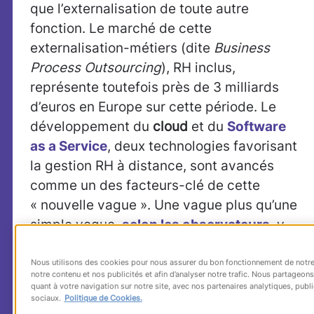
que l’externalisation de toute autre
fonction. Le marché de cette
externalisation-métiers (dite
Business
Process Outsourcing
), RH inclus,
représente toutefois près de 3 milliards
d’euros en Europe sur cette période. Le
développement du
cloud
et du
Software
as a Service
, deux technologies favorisant
la gestion RH à distance, sont avancés
comme un des facteurs-clé de cette
« nouvelle vague ». Une vague plus qu’une
simple vogue,
selon les observateurs
, y
compris en France
pour les PME
.
Nous utilisons des cookies pour nous assurer du bon fonctionnement de notre 
Les bénéfices attendus de
notre contenu et nos publicités et afin d’analyser notre trafic. Nous partageo
quant à votre navigation sur notre site, avec nos partenaires analytiques, publi
l’externalisation RH : au-delà de
sociaux.
Politique de Cookies.
la réduction des coûts