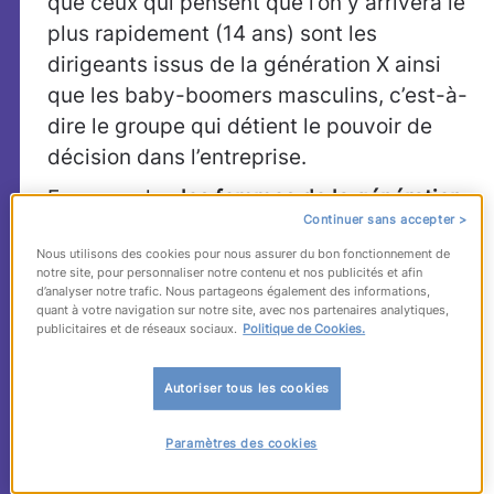
que ceux qui pensent que l’on y arrivera le
plus rapidement (14 ans) sont les
dirigeants issus de la génération X ainsi
que les baby-boomers masculins, c’est-à-
dire le groupe qui détient le pouvoir de
décision dans l’entreprise.
En revanche,
les femmes de la génération
Continuer sans accepter >
Y sont bien moins confiants – ils estiment
Nous utilisons des cookies pour nous assurer du bon fonctionnement de
qu’il faudra jusqu’à 22 ans pour parvenir à
notre site, pour personnaliser notre contenu et nos publicités et afin
la parité.
d’analyser notre trafic. Nous partageons également des informations,
quant à votre navigation sur notre site, avec nos partenaires analytiques,
Comment atteindre le seuil critique à
publicitaires et de réseaux sociaux.
Politique de Cookies.
partir duquel les femmes pourront passer
Autoriser tous les cookies
plus rapidement à des postes de
responsabilité ? Voici 7 étapes concrètes
Paramètres des cookies
pour y arriver.