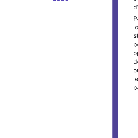
d
P
l
s
p
o
d
o
l
p