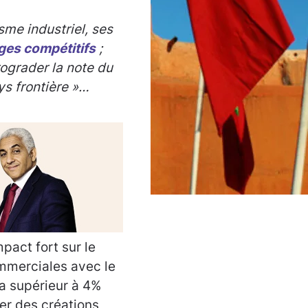
me industriel, ses
ges compétitifs
;
rograder la note du
ys frontière »…
pact fort sur le
ommerciales avec le
ra supérieur à 4%
er des créations