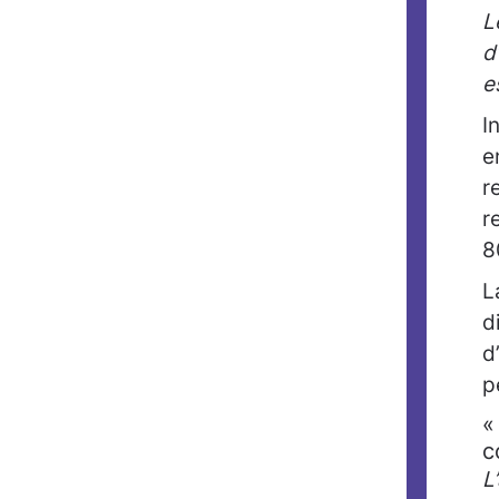
L
d
e
I
e
r
r
8
L
d
d
p
«
c
L