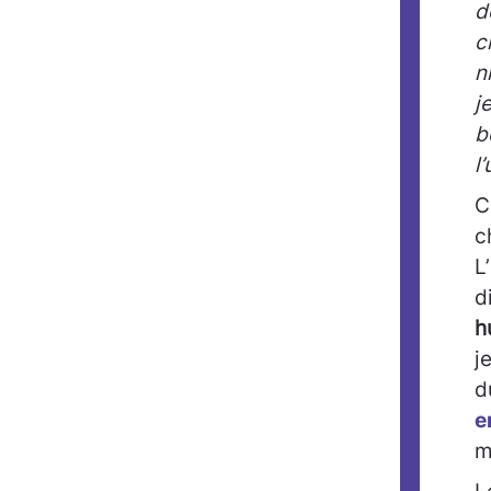
d
c
n
j
b
l
C
c
L
d
h
j
d
e
m