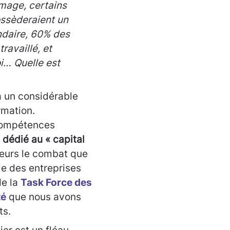
mage, certains
ossèderaient un
ndaire, 60% des
ravaillé, et
i… Quelle est
 a un considérable
rmation.
 compétences
 dédié au « capital
lleurs le combat que
e des entreprises
de la
Task Force des
té
que nous avons
ts.