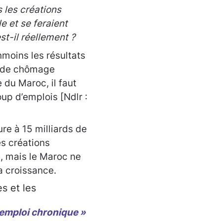
s les créations
e et se feraient
st-il réellement ?
moins les résultats
x de chômage
du Maroc, il faut
oup d’emplois [Ndlr :
re à 15 milliards de
s créations
e, mais le Maroc ne
a croissance.
s et les
emploi chronique »