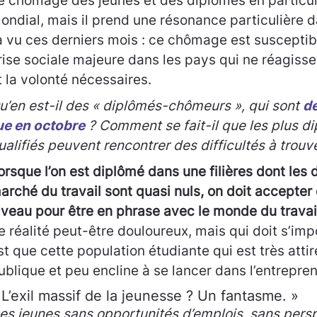
e chômage des jeunes et des diplômés en particuli
ondial, mais il prend une résonance particulière d
’a vu ces derniers mois : ce chômage est susceptib
rise sociale majeure dans les pays qui ne réagisse
t la volonté nécessaires.
u’en est-il des « diplômés-chômeurs », qui sont
d
ue en octobre
? Comment se fait-il que les plus di
ualifiés peuvent rencontrer des difficultés à trouve
orsque l’on est diplômé dans une filières dont les
arché du travail sont quasi nuls, on doit accepter
iveau pour être en phrase avec le monde du travai
e réalité peut-être douloureux, mais qui doit s’im
st que cette population étudiante qui est très attir
ublique et peu encline à se lancer dans l’entrepre
 L’exil massif de la jeunesse ? Un fantasme. »
es jeunes sans opportunités d’emplois, sans pers