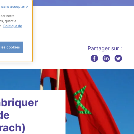
 sans accepter >
iser notre
ns, quant à
x.
Politique de
 les cookies
Partager sur :
abriquer
de
rach)