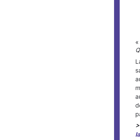
«
Q
L
s
a
m
a
d
p
>
l