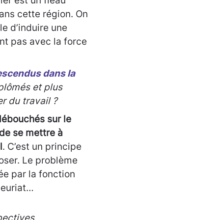
er est un fléau
ans cette région. On
le d’induire une
nt pas avec la force
escendus dans la
plômés et plus
r du travail ?
 débouchés sur le
 de se mettre à
l
. C’est un principe
poser. Le problème
ée par la fonction
neuriat…
pectives