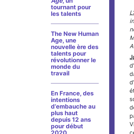
Age
, un
tournant pour
L
les talents
i
n
The New Human
M
Age, une
A
nouvelle ère des
talents pour
J
révolutionner le
d
monde du
travail
d
d
é
En France, des
s
intentions
d’embauche au
d
plus haut
p
depuis 12 ans
V
pour début
2020
c