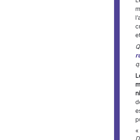
L
m
l
c
e
Q
r
q
L
m
n
d
e
p
«
D