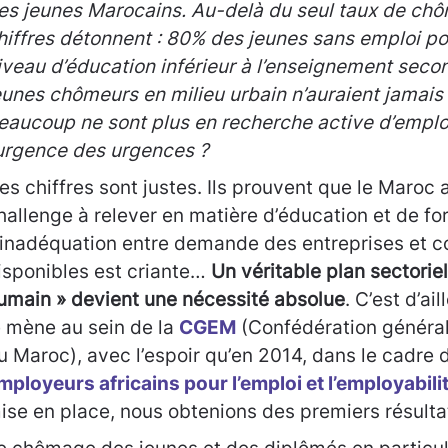
es jeunes Marocains. Au-delà du seul taux de chô
hiffres détonnent : 80% des jeunes sans emploi p
iveau d’éducation inférieur à l’enseignement seco
eunes chômeurs en milieu urbain n’auraient jamais t
eaucoup ne sont plus en recherche active d’emplo
’urgence des urgences ?
es chiffres sont justes. Ils prouvent que le Maroc
hallenge à relever en matière d’éducation et de fo
’inadéquation entre demande des entreprises et
isponibles est criante…
Un véritable plan sectoriel
umain » devient une nécessité absolue
. C’est d’ai
e mène au sein de la
CGEM
(Confédération général
u Maroc), avec l’espoir qu’en 2014, dans le cadre 
mployeurs africains pour l’emploi et l’employabili
ise en place, nous obtenions des premiers résulta