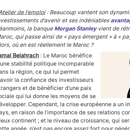
’Atelier de l’emploi
: Beaucoup vantent son dynamis
nvestissements d’avenir et ses indéniables
avanta
éanmoins, la banque
Morgan Stanley
vient de rét
aroc, qui passe ainsi de « pays émergent » à « pa
lors, où en est réellement le Maroc ?
amal Belahrach
:
Le Maroc bénéfice
’une stabilité politique incomparable
ans la région, ce qui lui permet
’avoir la confiance des investisseurs
trangers et de bénéficier d’une paix
ociale qui lui donne les moyens de se
évelopper. Cependant, la crise européenne a un im
ays, en raison de l’importance de ses relations c
ieux continent ; et le niveau de croissance, qui se
ette année, n’est pas encore assez fort pour génér