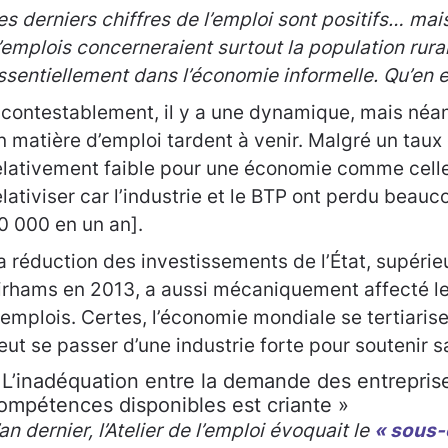
es derniers chiffres de l’emploi sont positifs… mai
’emplois concerneraient surtout la population rural
ssentiellement dans l’économie informelle. Qu’en e
ncontestablement, il y a une dynamique, mais néan
n matière d’emploi tardent à venir. Malgré un tau
elativement faible pour une économie comme celle 
elativiser car l’industrie et le BTP ont perdu beauc
0 000 en un an].
a réduction des investissements de l’État, supérieu
irhams en 2013, a aussi mécaniquement affecté le
’emplois. Certes, l’économie mondiale se tertiaris
eut se passer d’une industrie forte pour soutenir s
 L’inadéquation entre la demande des entreprise
ompétences disponibles est criante »
’an dernier, l’Atelier de l’emploi évoquait le
« sous-