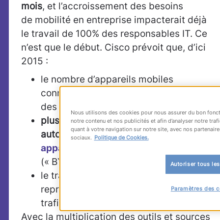
mois
, et l’accroissement des besoins
de mobilité en entreprise impacterait déjà
le travail de 100% des responsables IT. Ce
n’est que le début. Cisco prévoit que, d’ici
2015 :
le nombre d’appareils mobiles
connectés à Internet dépassera celui
des habitants de la planète ;
Nous utilisons des cookies pour nous assurer du bon fonct
plus de 90% des organisations auront
notre contenu et nos publicités et afin d’analyser notre tr
quant à votre navigation sur notre site, avec nos partenaire
autorisé leurs salariés à
utiliser leurs
sociaux.
Politique de Cookies.
appareils personnels au travail
(« BYOD ») ;
Autoriser tous le
le trafic de données vidéo mobiles
représentera les 2/3 de l’ensemble du
Paramètres des c
trafic mondial.
Avec la multiplication des outils et sources