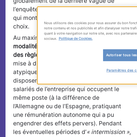
globalement de la dernière vague de
l’enquête
Regards croisés sur l’intérim
,
qui montrait la force de cet intérim par
Nous utilisons des cookies pour nous assurer du bon fonct
choix.
notre contenu et nos publicités et afin d’analyser notre tr
quant à votre navigation sur notre site, avec nos partenaire
Au maximum,
le contrat rejoindra les
sociaux.
Politique de Cookies.
modalités du CDI de droit commun, avec
des règles aménagées
, notamment pour la
Autoriser tous le
mise à disposition, propre au statut
Paramètres des c
atypique de l’intérim. Le salarié intérimaire
disposera d’un revenu égal à celui des
salariés de l’entreprise qui occupent le
même poste (à la différence de
l’Allemagne ou de l’Espagne, pratiquant
une rémunération autonome qui a pu
engendrer des effets pervers). Pendant
les éventuelles périodes d’
« intermission »
,