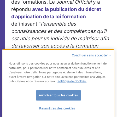
des formations. Le
Journal Officiel
y a
répondu
avec la publication du décret
d’application de la loi formation
définissant "
l'ensemble des
connaissances et des compétences qu'il
est utile pour un individu de maîtriser afin
de favoriser son accès à la formation
professionnelle et son insertion
Continuer sans accepter >
professionnelle"
:
Nous utilisons des cookies pour nous assurer du bon fonctionnement de
notre site, pour personnaliser notre contenu et nos publicités et afin
La communication en français ;
d’analyser notre trafic. Nous partageons également des informations,
L'utilisation des règles de base de
quant à votre navigation sur notre site, avec nos partenaires analytiques,
publicitaires et de réseaux sociaux.
Politique de Cookies.
calcul et du raisonnement
mathématique ;
Autoriser tous les cookies
L'utilisation des techniques usuelles
de l'information et de la
Paramètres des cookies
communication numérique ;