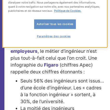
L’ingénieur-manager,
d’analyser notre trafic. Nous partageons également des informations,
quant à votre navigation sur notre site, avec nos partenaires analytiques,
cette perle rare qui
publicitaires et de réseaux sociaux.
Politique de Cookies.
montre la voie
Autoriser tous les cookies
Paramètres des cookies
Sixième poste le plus difficile à pourvoir
en France,
de la bouche même des
employeurs
, le métier d’ingénieur n’est
plus tout-à-fait celui que l’on croit. Une
infographie du
Figaro
(chiffres Apec)
rappelle deux chiffres étonnants :
Seuls 56% des ingénieurs sont issus…
d’une école d’ingénieur. Les « cadres
à la fonction ingénieur » sortent, à
30%, de l’université.
La moitié des ingénieurs