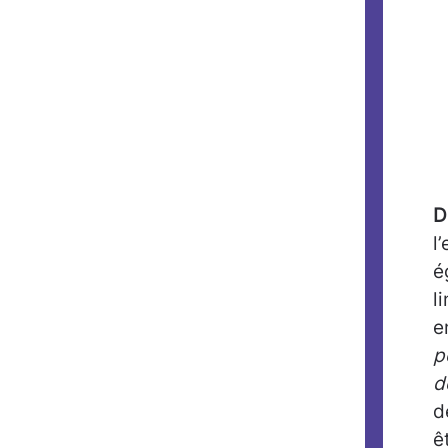
D
l
é
l
e
p
d
d
ê