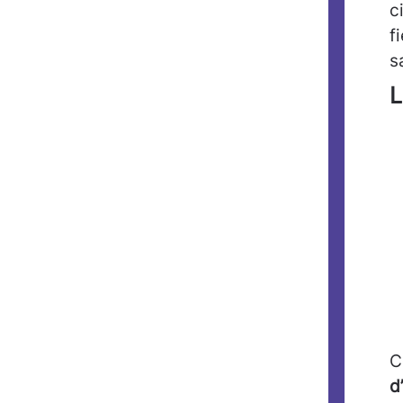
c
f
s
L
C
d