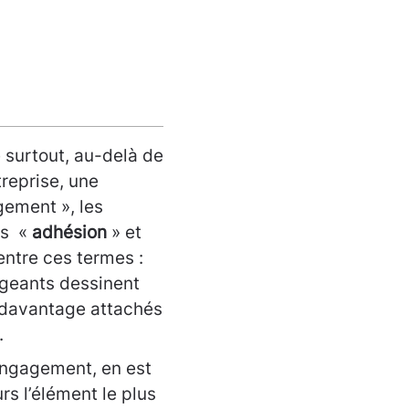
surtout, au-delà de
treprise, une
agement », les
ots «
adhésion
» et
 entre ces termes :
rigeants dessinent
, davantage attachés
.
’engagement, en est
rs l’élément le plus