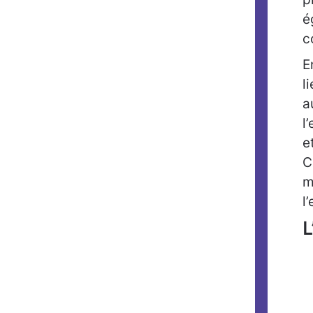
é
c
E
l
a
l
e
C
m
l
L