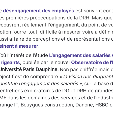
e
désengagement des employés
est souvent con
es premières préoccupations de la DRH. Mais quell
ecouvrent réellement l’
engagement
, du point de v
otion fourre-tout, difficile à mesurer voire à défini
ussi affaire de perceptions et de représentations 
einent à mesurer
.
’où l’intérêt de l’étude
L’engagement des salariés v
irigeants
, publiée par le nouvel
Observatoire de 
Université Paris Dauphine.
Non pas chiffrée mais q
bjectif est de comprendre
« la vision des dirigean
onstitue l’engagement des salariés »
, sur la base 
’entretiens exploratoires de DG et DRH de grandes
ME dans les domaines des services et de l’industri
range IT, Bouygues construction, Danone, HSBC o