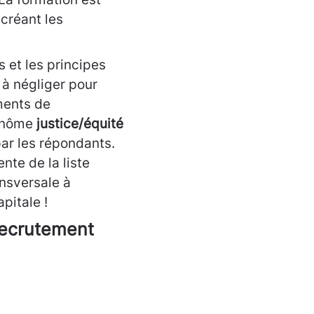
créant les
s et les principes
s à négliger pour
ments de
binôme
justice/équité
par les répondants.
nte de la liste
ansversale à
pitale !
recrutement