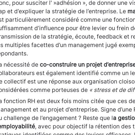
onc, pour susciter l' »adhésion », de donner une vi
ap et d’expliquer la stratégie de l’entreprise. Le
ma
st particulièrement considéré comme une fonction 
uffisamment d’influence pour être levier ou frein 
ransmission de la stratégie, écoute, feedback et 
es multiples facettes d’un management jugé exemp
épondants.
a nécessité de
co-construire un projet d’entrepris
ollaborateurs est également identifié comme un lev
e collectif est une réponse aux organisation cloiso
onsidérées comme porteuses de
« stress et de di
a fonction RH est deux fois moins citée que ces deu
anagement et au projet d’entreprise. Signe d’une
u challenge de l’engagement ? Reste que l
a gesti
’employabilité
, avec pour objectif la rétention des 
ratiques identifiées comme des leviers efficaces. 