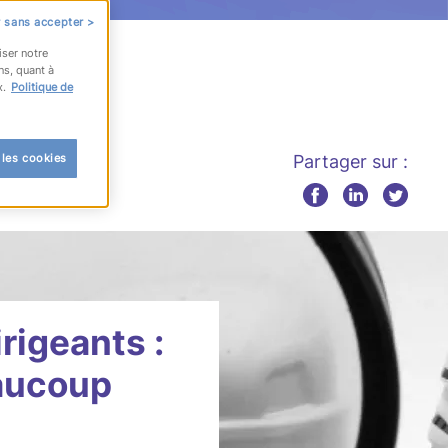
 sans accepter >
iser notre
ns, quant à
x.
Politique de
 les cookies
Partager sur :
rigeants :
eaucoup