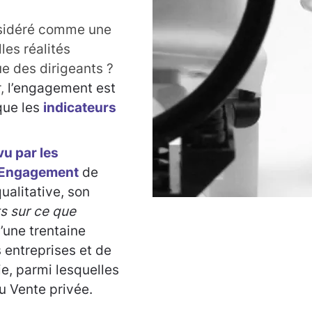
sidéré comme une
es réalités
ue des dirigeants ?
r,
l’engagement est
que les
indicateurs
u par les
l’Engagement
de
ualitative, son
ts sur ce que
d’une trentaine
 entreprises et de
e, parmi lesquelles
u Vente privée.