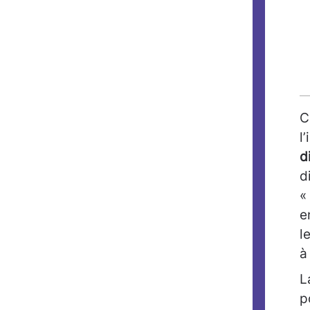
C
l
d
d
«
e
l
à
L
p