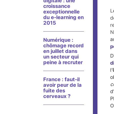
digitale : une
croissance
L
exceptionnelle
du e-learning en
d
2015
r
N
a
Numérique :
chômage record
p
en juillet dans
D
un secteur qui
peine à recruter
d
l’
o
France : faut-il
c
avoir peur de la
fuite des
d
cerveaux ?
P
O