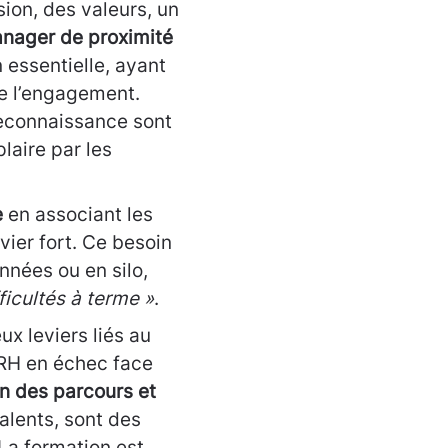
sion, des valeurs, un
nager de proximité
essentielle, ayant
de l’engagement.
reconnaissance sont
laire par les
e
en associant les
ier fort. Ce besoin
nnées ou en silo,
fficultés à terme »
.
x leviers liés au
 RH en échec face
on des parcours et
talents, sont des
La formation est