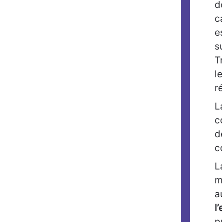
d
c
e
s
T
l
r
L
c
d
c
L
m
a
l
p