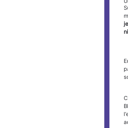
U
S
m
j
n
E
p
s
C
B
l
a