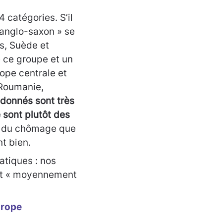
 catégories. S’il
e anglo-saxon » se
s, Suède et
e ce groupe et un
ope centrale et
, Roumanie,
ndonnés sont très
e sont plutôt des
s du chômage que
t bien.
atiques : nos
ont « moyennement