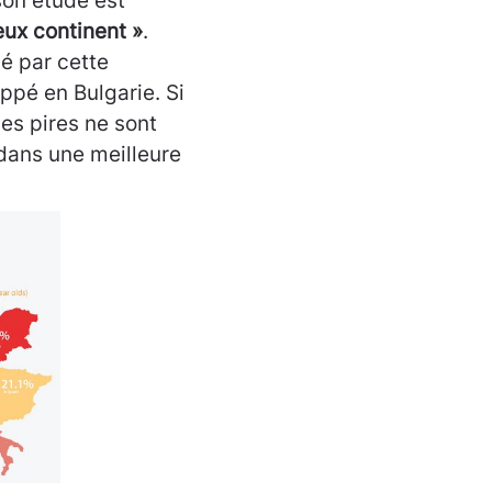
on étude est
eux continent »
.
é par cette
ppé en Bulgarie. Si
les pires ne sont
dans une meilleure