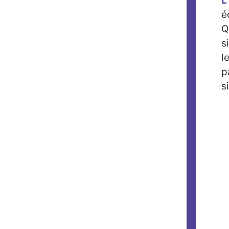
L
é
Q
s
l
p
s