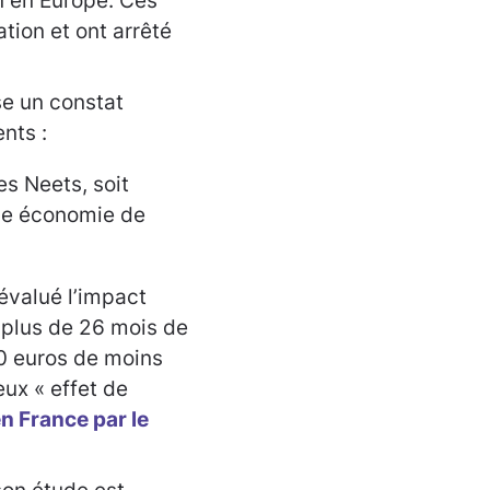
n en Europe. Ces
ion et ont arrêté
e un constat
nts :
es Neets, soit
une économie de
 évalué l’impact
 plus de 26 mois de
0 euros de moins
eux « effet de
n France par le