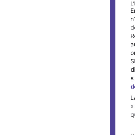
L
E
n
d
R
a
o
S
d
«
d
L
«
q