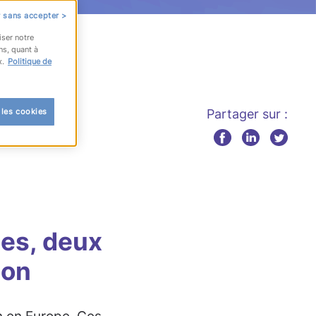
 sans accepter >
iser notre
ns, quant à
x.
Politique de
 les cookies
Partager sur :
ses, deux
don