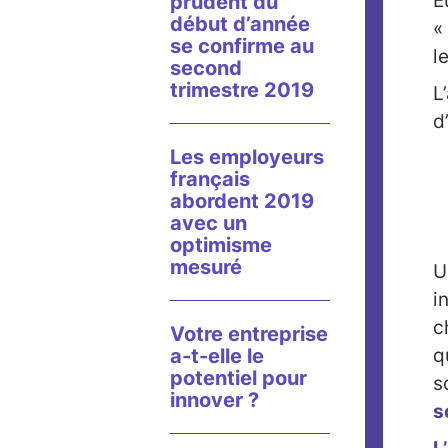
E
prudent du
début d’année
«
se confirme au
l
second
trimestre 2019
L
d
Les employeurs
français
abordent 2019
avec un
optimisme
mesuré
U
i
c
Votre entreprise
a-t-elle le
q
potentiel pour
s
innover ?
s