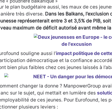
ne « poudrière balkanique »
ur le plan budgétaire aussi, les maux de ces jeun
anière très diverse.
Dans les Balkans, l’exclusion 
eunesse représenterait entre 3 et 3,5% de PIB, soit
iveau maximum de déficit autorisé avant même la c
urofound souligne aussi l’
impact politique de cett
articipation démocratique et la confiance accordée
ont bien plus faibles chez ces jeunes laissés à l’a
omment changer la donne ? ManpowerGroup avait 
lanc sur le sujet, qui mettait en lumière des
soluti
’employabilité de ces jeunes. Pour Eurofound, les p
ctionner plusieurs leviers :