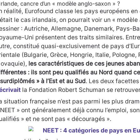
’Irlande, cancre d’un « modèle anglo-saxon » ?
n réalité, Eurofound classe les pays européens en 4
’était le cas irlandais, on pourrait voir un « modèl
essiner : Autriche, Allemagne, Danemark, Pays-Ba
oyaume-Uni présentent des traits similaires. Entr
utre, constitué quasi-exclusivement de pays d’Eur
rientale (Bulgarie, Grèce, Hongrie, Italie, Pologne
lovaquie),
les caractéristiques de ces jeunes aba
ifférentes : ils sont peu qualifiés au Nord quand c
 surdiplômés » à l’Est et au Sud
. Les deux facette
écrivait
la Fondation Robert Schuman se retrouven
a situation française n’est pas parmi les plus dram
 NEET » ont généralement déjà connu l’emploi, s
ualifiés » et ne sont pas « découragés ».