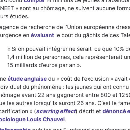
urofound
compte
14 millions de jeunes à l’abando
 NEET » sont au chômage, ne suivent aucune format
eurs études.
’agence de recherche de l’Union européenne dress
’urgence en
évaluant
le coût du gâchis de ces Tale
« Si on pouvait intégrer ne serait-ce que 10% d
1,4 million de personnes, cela représenterait 
15 milliards d’euros par an ».
ne
étude anglaise
du « coût de l’exclusion » avait
ndividuel du phénomène : les jeunes qui ont connu
hômage avant 22 ans gagneront entre 800 et 125
ue les autres lorsqu’ils auront 26 ans. C’est le fam
carification » (
scarring effect
) décrit et
dénoncé e
ociologue Louis Chauvel
.