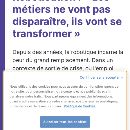
métiers ne vont pas
disparaître, ils vont se
transformer »
Depuis des années, la robotique incarne la
peur du grand remplacement. Dans un
contexte de sortie de crise, où l'emploi
reste fragile, le robot apparaît au mieux,
Continuer sans accepter >
comme un rival, au
Nous utilisons des cookies pour nous assurer du bon fonctionnement de
notre site, pour personnaliser notre contenu et nos publicités et afin
pire comme un
d’analyser notre trafic. Nous partageons également des informations,
ennemi. Contre ces
quant à votre navigation sur notre site, avec nos partenaires analytiques,
publicitaires et de réseaux sociaux.
Politique de Cookies.
idées reçues,
Bruno Bonnell
Autoriser tous les cookies
plaide depuis des