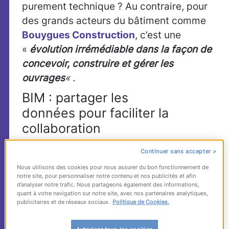
purement technique ? Au contraire, pour
des grands acteurs du bâtiment comme
Bouygues Construction
, c’est une
«
évolution irrémédiable dans la façon de
concevoir, construire et gérer les
ouvrages
« .
BIM : partager les
données pour faciliter la
collaboration
Des architectes aux promoteurs en
Continuer sans accepter >
passant par les maîtres d’ouvrage et les
Nous utilisons des cookies pour nous assurer du bon fonctionnement de
entreprises de BTP, tous profitent des
notre site, pour personnaliser notre contenu et nos publicités et afin
avantages du BIM.
Ce mode de travail
d’analyser notre trafic. Nous partageons également des informations,
quant à votre navigation sur notre site, avec nos partenaires analytiques,
collaboratif, qui utilise des maquettes en
publicitaires et de réseaux sociaux.
Politique de Cookies.
3D interactives
, permet en effet de
construire moins cher et plus rapidement.