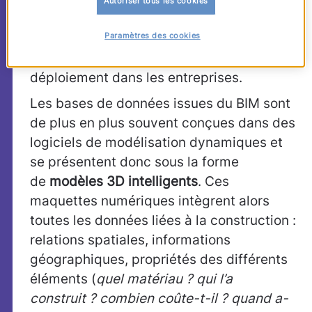
Autoriser tous les cookies
Pourtant, chez certains
Paramètres des cookies
collaborateurs, les réticences sont
encore présentes et freinent son
déploiement dans les entreprises.
Les bases de données issues du BIM sont
de plus en plus souvent conçues dans des
logiciels de modélisation dynamiques et
se présentent donc sous la forme
de
modèles 3D intelligents
. Ces
maquettes numériques intègrent alors
toutes les données liées à la construction :
relations spatiales, informations
géographiques, propriétés des différents
éléments (
quel matériau ? qui l’a
construit ? combien coûte-t-il ? quand a-