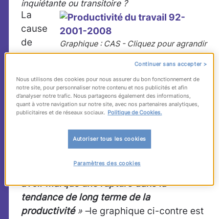
inquiétante ou transitoire ?
La
cause
de
Graphique : CAS - Cliquez pour agrandir
cette
Continuer sans accepter >
inquiétude? Une
« inflexion marquée à la
Nous utilisons des cookies pour nous assurer du bon fonctionnement de
baisse de la productivité du travail
»
notre site, pour personnaliser notre contenu et nos publicités et afin
que le
phénomène de préservation de la
d’analyser notre trafic. Nous partageons également des informations,
quant à votre navigation sur notre site, avec nos partenaires analytiques,
main-d’oeuvre
(conservation de salariés
publicitaires et de réseaux sociaux.
Politique de Cookies.
en raison du coût du licenciement et en
prévision de la reprise) ne suffit
Autoriser tous les cookies
«
vraisemblablement pas »
à expliquer.
Paramètres des cookies
En somme,
«
la crise de 2008 pourrait
avoir marqué une rupture dans la
tendance de long terme de la
productivité
» –
le graphique ci-contre est