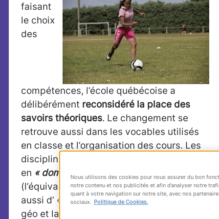
faisant
le choix
des
compétences, l’école québécoise a
délibérément
reconsidéré la place des
savoirs théoriques
. Le changement se
retrouve aussi dans les vocables utilisés
en classe et l’organisation des cours. Les
disciplines sont ainsi regroupées
en
« domaines »
dans le secondaire
Nous utilisons des cookies pour nous assurer du bon fonct
(l’équivalent de notre collège). On parle
notre contenu et nos publicités et afin d’analyser notre tr
quant à votre navigation sur notre site, avec nos partenaire
aussi d’ «
univers social
»
pour l’histoire-
sociaux.
Politique de Cookies.
géo et la citoyenneté et de