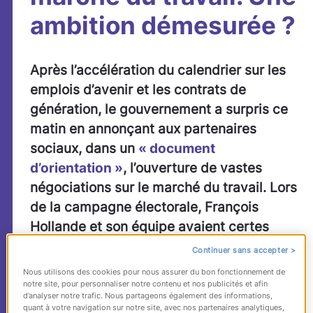
ambition démesurée ?
Après l’accélération du calendrier sur les
emplois d’avenir et les contrats de
génération, le gouvernement a surpris ce
matin en annonçant aux partenaires
sociaux, dans un
« document
d’orientation »
, l’ouverture de vastes
négociations sur le marché du travail.
Lors
de la campagne électorale, François
Hollande et son équipe avaient certes
fréquemment évoqué la nécessité de
Continuer sans accepter >
revoir certaines règles du code de travail
Nous utilisons des cookies pour nous assurer du bon fonctionnement de
(lutte contre la « précarité », obligation de
notre site, pour personnaliser notre contenu et nos publicités et afin
d’analyser notre trafic. Nous partageons également des informations,
retrouver un repreneur en cas de
quant à votre navigation sur notre site, avec nos partenaires analytiques,