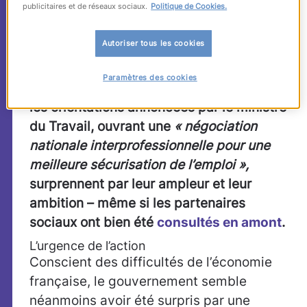
publicitaires et de réseaux sociaux.
Politique de Cookies.
fermeture de site rentable, etc.) ; la
grande conférence sociale de juillet
avait
Autoriser tous les cookies
par la suite ouvert un nombre important
de chantiers et fixé les règles ainsi que le
Paramètres des cookies
calendrier des négociations à venir. Mais
les orientations annoncées par le ministre
du Travail, ouvrant une
« négociation
nationale interprofessionnelle pour une
meilleure sécurisation de l’emploi »,
surprennent par leur ampleur et leur
ambition – même si les partenaires
sociaux ont bien été
consultés en amont
.
L’urgence de l’action
Conscient des difficultés de l’économie
française, le gouvernement semble
néanmoins avoir été surpris par une