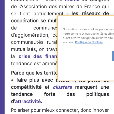
de l’Association des maires de France qui
se tient actuellement :
les réseaux de
coopération se multiplient
. Communautés
de communes, communautés
Nous utilisons des cookies pour nous 
notre contenu et nos publicités et afin
d’agglomération, communautés urbaines,
quant à votre navigation sur notre site
communautés rurales : les efforts sont
sociaux.
Politique de Cookies.
mutualisés, on travaille en commun. Avec
la
crise des finances publiques
, cette
tendance est amenée à se développer.
Parce que les
territoires
eux aussi
doivent
« faire plus avec moins », les pôles de
compétitivité et
clusters
marquent une
tendance forte des politiques
d’
attractivité
.
Polariser pour mieux connecter, donc innover