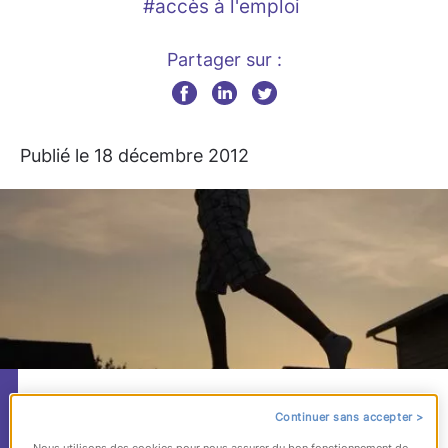
#accès à l'emploi
Partager sur :
Publié le 18 décembre 2012
Garantie jeunes : vers
Continuer sans accepter >
Nous utilisons des cookies pour nous assurer du bon fonctionnement de