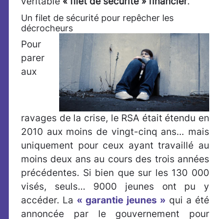
véritable
« filet de sécurité » financier
.
Un filet de sécurité pour repêcher les
décrocheurs
Pour
parer
aux
ravages de la crise, le RSA était étendu en
2010 aux moins de vingt-cinq ans… mais
uniquement pour ceux ayant travaillé au
moins deux ans au cours des trois années
précédentes. Si bien que sur les 130 000
visés, seuls… 9000 jeunes ont pu y
accéder. La
« garantie jeunes »
qui a été
annoncée par le gouvernement pour