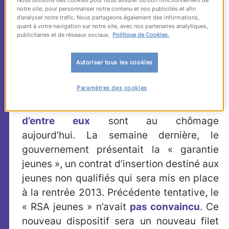
un véritable
notre site, pour personnaliser notre contenu et nos publicités et afin
accompagnement des
d’analyser notre trafic. Nous partageons également des informations,
quant à votre navigation sur notre site, avec nos partenaires analytiques,
publicitaires et de réseaux sociaux.
Politique de Cookies.
décrocheurs ?
Autoriser tous les cookies
Chaque année, 140 000 jeunes
Paramètres des cookies
« décrochent » et sortent du système
scolaire sans diplôme.
Près de la moitié
d’entre eux
sont au chômage
aujourd’hui. La semaine dernière, le
gouvernement présentait la « garantie
jeunes », un contrat d’insertion destiné aux
jeunes non qualifiés qui sera mis en place
à la rentrée 2013. Précédente tentative, le
« RSA jeunes » n’avait
pas convaincu
. Ce
nouveau dispositif sera un nouveau filet