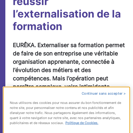
réussir
l’externalisation de la
formation
EURÊKA. Externaliser sa formation permet
de faire de son entreprise une véritable
organisation apprenante, connectée à
l’évolution des métiers et des
compétences. Mais l’opération peut
paraître complexe, voire intimidante.
Continuer sans accepter >
Conseils d’experts.
Nous utilisons des cookies pour nous assurer du bon fonctionnement de
En France, 25% des entreprises
notre site, pour personnaliser notre contenu et nos publicités et afin
d’analyser notre trafic. Nous partageons également des informations,
externalisent ou projettent d’externaliser
quant à votre navigation sur notre site, avec nos partenaires analytiques,
la formation
, selon une étude d’
EOA
publicitaires et de réseaux sociaux.
Politique de Cookies.
France
. Aujourd’hui,
la formation n’est plus