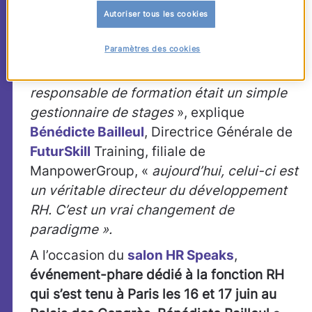
perçue comme une fonction support que
Autoriser tous les cookies
l’on sollicite de façon ponctuelle, mais
Paramètres des cookies
comme une fonction stratégique de
pilotage des compétences
: «
Autrefois, le
responsable de formation était un simple
gestionnaire de stages
», explique
Bénédicte Bailleul
, Directrice Générale de
FuturSkill
Training, filiale de
ManpowerGroup, «
aujourd’hui, celui-ci est
un véritable directeur du développement
RH. C’est un vrai changement de
paradigme »
.
A l’occasion du
salon HR Speaks
,
événement-phare dédié à la fonction RH
qui s’est tenu à Paris les 16 et 17 juin au