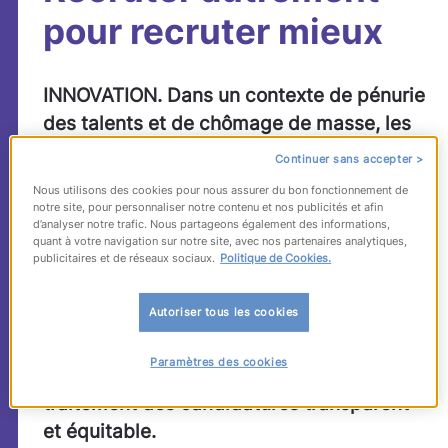
pour recruter mieux
INNOVATION. Dans un contexte de pénurie
des talents et de chômage de masse, les
DRH sont aujourd’hui confrontés à une
Continuer sans accepter >
difficulté de taille : identifier les bons
Nous utilisons des cookies pour nous assurer du bon fonctionnement de
profils et les compétences rares dans un
notre site, pour personnaliser notre contenu et nos publicités et afin
d’analyser notre trafic. Nous partageons également des informations,
volume de données toujours plus
quant à votre navigation sur notre site, avec nos partenaires analytiques,
publicitaires et de réseaux sociaux.
Politique de Cookies.
important. Alors que la tension s’accroît
sur certains profils et certains postes, les
Autoriser tous les cookies
professionnels RH doivent repenser leur
processus de recrutement, à la recherche
Paramètres des cookies
de gains d’efficacité mais aussi d’un
traitement des candidatures transparent
et équitable.