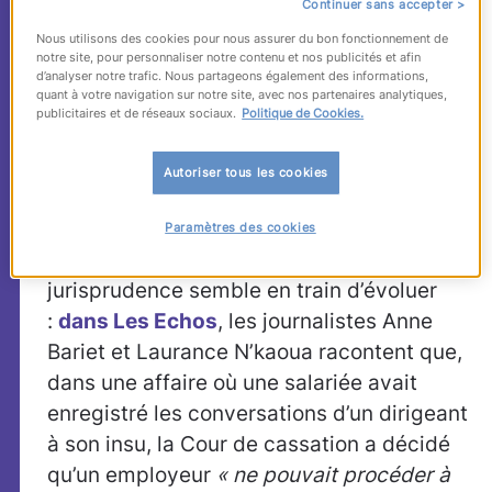
entreprises sur les
Continuer sans accepter >
appareils privés des
Nous utilisons des cookies pour nous assurer du bon fonctionnement de
notre site, pour personnaliser notre contenu et nos publicités et afin
d’analyser notre trafic. Nous partageons également des informations,
salariés ? (Y. Padova)
quant à votre navigation sur notre site, avec nos partenaires analytiques,
publicitaires et de réseaux sociaux.
Politique de Cookies.
Les affaires sont nombreuses, qui
Autoriser tous les cookies
montrent que l’employeur peut avoir accès
aux données d’un ordinateur mis à
Paramètres des cookies
disposition des salariés. Mais la
jurisprudence semble en train d’évoluer
:
dans Les Echos
, les journalistes Anne
Bariet et Laurance N’kaoua racontent que,
dans une affaire où une salariée avait
enregistré les conversations d’un dirigeant
à son insu, la Cour de cassation a décidé
qu’un employeur
« ne pouvait procéder à