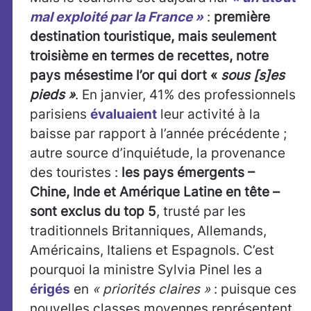
mal exploité par la France »
:
première
destination touristique, mais seulement
troisième en termes de recettes, notre
pays
mésestime l’or qui dort «
sous [s]es
pieds »
. En janvier, 41% des professionnels
parisiens
évaluaient
leur activité à la
baisse par rapport à l’année précédente ;
autre source d’inquiétude, la provenance
des touristes :
les pays émergents –
Chine, Inde et Amérique Latine en tête –
sont exclus du top 5
, trusté par les
traditionnels Britanniques, Allemands,
Américains, Italiens et Espagnols. C’est
pourquoi la ministre Sylvia Pinel les a
érigés
en
« priorités claires »
: puisque ces
nouvelles classes moyennes représentent