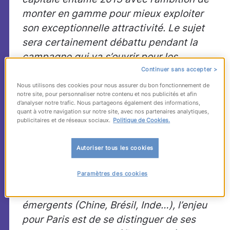
monter en gamme pour mieux exploiter
son exceptionnelle attractivité. Le sujet
sera certainement débattu pendant la
campagne qui va s’ouvrir pour les
élections municipales de 2014.
Continuer sans accepter >
Nous utilisons des cookies pour nous assurer du bon fonctionnement de
A la fin de l’année dernière, l’Organisation
notre site, pour personnaliser notre contenu et nos publicités et afin
Mondiale du Tourisme honorait
d’analyser notre trafic. Nous partageons également des informations,
quant à votre navigation sur notre site, avec nos partenaires analytiques,
symboliquement
le milliardième touriste
publicitaires et de réseaux sociaux.
Politique de Cookies.
dans le monde. En 2030, ils
seront
près
d’1,8 milliard. Alors que le marché du
Autoriser tous les cookies
tourisme est aujourd’hui véritablement
Paramètres des cookies
mondialisé, avec notamment toute une
nouvelle classe moyenne venue des pays
émergents (Chine, Brésil, Inde…), l’enjeu
pour Paris est de se distinguer de ses