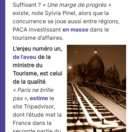
Suffisant ?
« Une marge de progrès »
existe, note Sylvia Pinel, alors que la
concurrence se joue aussi entre régions,
PACA investissant
en masse
dans le
tourisme d’affaires.
L’enjeu numéro un,
de l’aveu
de la
ministre du
Tourisme, est celui
de la qualité
.
« Paris ne brille
pas »
,
estime
le
site Tripadvisor,
dont l’étude met la
France dans la
seconde partie du