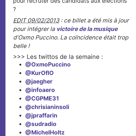
pour recruter des candidats aux élections
?
EDIT 09/02/2013
: ce billet a été mis à jour
pour intégrer la
victoire de la musique
d’Oxmo Puccino. La coïncidence était trop
belle !
>>> Les twittos de la semaine :
@OxmoPuccino
@KurOflO
@jaegher
@infoaero
@CGPME31
@chrisianinsoli
@jpraffarin
@sudradio
@MichelHoltz