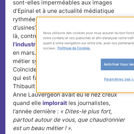
sont-elles imperméables aux images
d’Epinal et à une actualité médiatique
rythmée par des annonces de fermetures
d’usines? En tout cas la désaffection est
Nous utilisons des cookies pour nous assurer du bon fonct
là, contre laquelle la
Semaine de
notre contenu et nos publicités et afin d’analyser notre tr
l’industrie
s’attaquera – une nouvelle fois –
quant à votre navigation sur notre site, avec nos partenaire
sociaux.
Politique de Cookies.
en mars. Chaudronnier-soudeur, c’est un
métier symbolique de la metallurgie.
Autoriser tous le
Coïncidence?, c’est justement l’un d’eux
qui est favori pour succéder à Bernard
Paramètres des c
Thibault à la tête de la CGT. Décidément,
Anne Lauvergeon avait eu le nez creux
quand elle
implorait
les journalistes,
l’année dernière :
« Dites-le plus fort,
partout autour de vous, que chaudronnier
est un beau métier ! ».