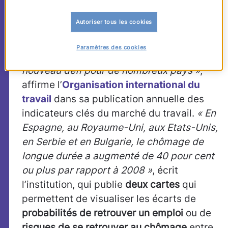
en moins d’un an :
mission impossible ?
Autoriser tous les cookies
Paramètres des cookies
Le chômage de longue durée est
« un
nouveau défi pour de nombreux pays »
,
affirme l’
Organisation international du
travail
dans sa publication annuelle des
indicateurs clés du marché du travail.
« En
Espagne, au Royaume-Uni, aux Etats-Unis,
en Serbie et en Bulgarie, le chômage de
longue durée a augmenté de 40 pour cent
ou plus par rapport à 2008 »
, écrit
l’institution, qui publie
deux cartes
qui
permettent de visualiser les écarts de
probabilités de retrouver un emploi
ou de
risques de se retrouver au chômage
entre