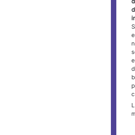
d
d
i
S
e
n
s
e
d
b
p
c
L
m