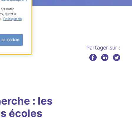
iser notre
ns, quant à
x.
Politique de
 les cookies
Partager sur :
erche : les
s écoles