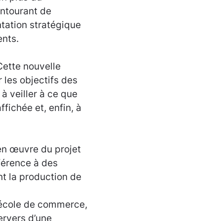
entourant de
ntation stratégique
ents.
 Cette nouvelle
 les objectifs des
à veiller à ce que
fichée et, enfin, à
en œuvre du projet
férence à des
nt la production de
 école de commerce,
ervers d’une