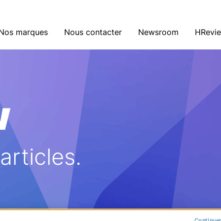
Nos marques
Nous contacter
Newsroom
HRevi
w
rticles.
Continuer