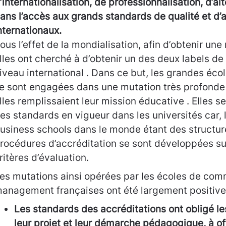
’internationalisation, de professionnalisation, d’al
ans l’accès aux grands standards de qualité et d’
nternationaux.
ous l’effet de la mondialisation, afin d’obtenir une m
lles ont cherché à d’obtenir un des deux labels de
iveau international . Dans ce but, les grandes é
e sont engagées dans une mutation très profonde 
lles remplissaient leur mission éducative . Elles 
es standards en vigueur dans les universités car, 
usiness schools dans le monde étant des structure
rocédures d’accréditation se sont développées sur
ritères d’évaluation.
es mutations ainsi opérées par les écoles de com
anagement françaises ont été largement positive
Les standards des accréditations ont obligé les
leur projet et leur démarche pédagogique, à off