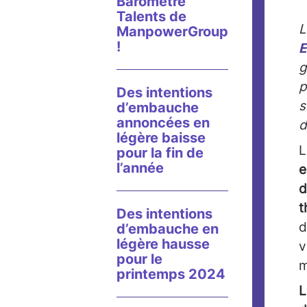
Baromètre
Talents de
ManpowerGroup
!
E
g
p
Des intentions
s
d’embauche
annoncées en
d
légère baisse
L
pour la fin de
l’année
e
d
t
Des intentions
d
d’embauche en
légère hausse
v
pour le
m
printemps 2024
L