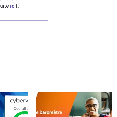
suite
ici
).