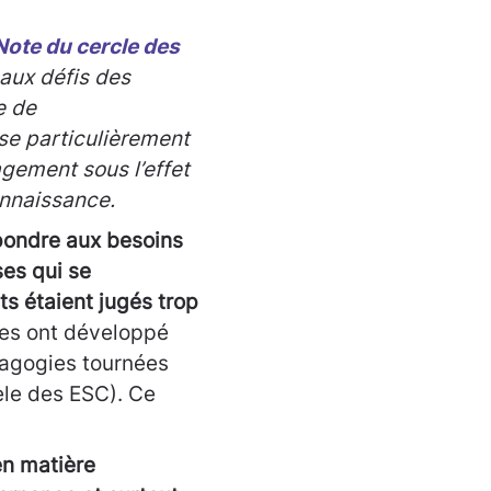
Note du cercle des
aux défis des
e de
ise particulièrement
gement sous l’effet
onnaissance.
pondre aux besoins
ses qui se
s étaient jugés trop
lles ont développé
dagogies tournées
èle des ESC). Ce
en matière