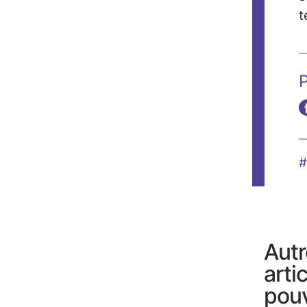
t
P
#
Autr
arti
pou