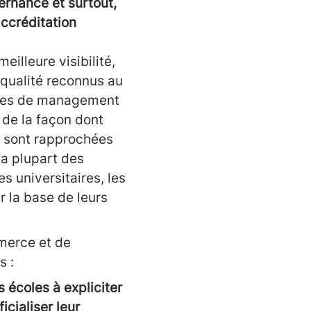
ternance et surtout,
accréditation
eilleure visibilité,
 qualité reconnus au
coles de management
de la façon dont
se sont rapprochées
la plupart des
s universitaires, les
 la base de leurs
merce et de
s :
 écoles à expliciter
icialiser leur