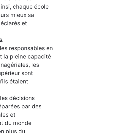
ainsi, chaque école
leurs mieux sa
éclarés et
s
.
 les responsables en
 la pleine capacité
nagériales, les
périeur sont
ils étaient
les décisions
réparées par des
les et
 et du monde
en plus du