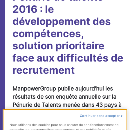
2016 : le
développement des
compétences,
solution prioritaire
face aux difficultés de
recrutement
ManpowerGroup publie aujourd’hui les
résultats de son enquête annuelle sur la
Pénurie de Talents menée dans 43 pays à
travers le monde. En France, les difficultés
Continuer sans accepter >
de recrutement persistent pour 23% des
Nous utilisons des cookies pour nous assurer du bon fonctionnement de
chefs d’entreprise interrogés. Parmi les
notre site, pour personnaliser notre contenu et nos publicités et afin