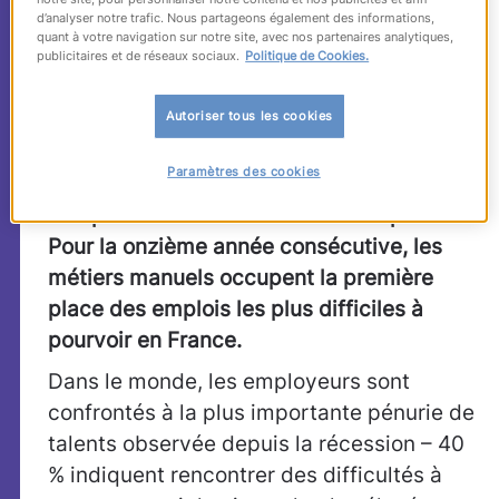
d’analyser notre trafic. Nous partageons également des informations,
raisons invoquées figure d’abord le
quant à votre navigation sur notre site, avec nos partenaires analytiques,
manque de candidats disponibles puis le
publicitaires et de réseaux sociaux.
Politique de Cookies.
manque de qualification spécifique.
Autoriser tous les cookies
Confrontés à ce défi, 35% des chefs
d’entreprise français privilégient
Paramètres des cookies
désormais la formation et la montée en
compétences de leurs salariés en poste.
Pour la onzième année consécutive, les
métiers manuels occupent la première
place des emplois les plus difficiles à
pourvoir en France.
Dans le monde, les employeurs sont
confrontés à la plus importante pénurie de
talents observée depuis la récession – 40
% indiquent rencontrer des difficultés à