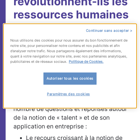
révolutionnent-ils les
ressources humaines
?
Continuer sans accepter >
Nous utilisons des cookies pour nous assurer du bon fonctionnement de
notre site, pour personnaliser notre contenu et nos publicités et afin
ManpowerGroup s’est associé à une
d’analyser notre trafic. Nous partageons également des informations,
matinée d’échanges informels organisée
quant à votre navigation sur notre site, avec nos partenaires analytiques,
publicitaires et de réseaux sociaux.
Politique de Cookies.
par
HR Channel
vendredi 24 juin 2011 sur
le thème de la « révolution des talents ».
Autoriser tous les cookies
L’Atelier de l’Emploi vous livre ci-dessous
un montage des éléments principaux de
Paramètres des cookies
ce
brainstorming
, qui a formulé un certain
nombre de questions et réponses autour
de la notion de « talent » et de son
application en entreprise :
Le recours croissant à la notion de