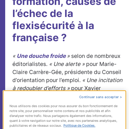
formation, causes de
l’échec de la
flexisécurité à la
française ?
«
Une douche froide
»
selon de nombreux
éditorialistes.
« Une alerte »
pour Marie-
Claire Carrère-Gée, présidente du Conseil
d’orientation pour l’emploi.
« Une incitation
à redoubler d’efforts »
pour Xavier
Bertrand :
les chiffres du chômage en mai
Continuer sans accepter >
sont mauvais, et toutes les catégories de
Nous utilisons des cookies pour nous assurer du bon fonctionnement de
notre site, pour personnaliser notre contenu et nos publicités et afin
demandeurs d’emploi ont vu leur situation
d’analyser notre trafic. Nous partageons également des informations,
se détériorer
. Le passage sous la barre
quant à votre navigation sur notre site, avec nos partenaires analytiques,
publicitaires et de réseaux sociaux.
Politique de Cookies.
des 9% fin 2011 semble aujourd’hui