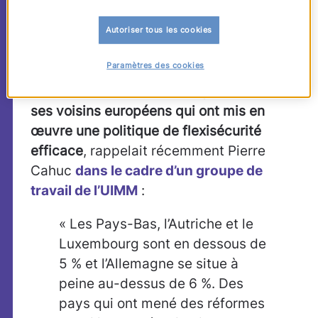
difficile, alors qu’en Allemagne le
Autoriser tous les cookies
chômage est à son plus bas niveau depuis
la réunification du pays, il y a 20 ans.
Paramètres des cookies
Bref,
la France
« fait pâle figure »
face à
ses voisins européens qui ont mis en
œuvre une politique de flexisécurité
efficace
, rappelait récemment Pierre
Cahuc
dans le cadre d’un groupe de
travail de l’UIMM
:
« Les Pays-Bas, l’Autriche et le
Luxembourg sont en dessous de
5 % et l’Allemagne se situe à
peine au-dessus de 6 %. Des
pays qui ont mené des réformes