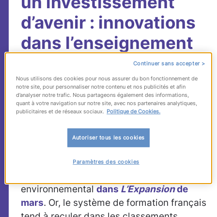
un investissement
d’avenir : innovations
dans l’enseignement
supérieur
Continuer sans accepter >
Nous utilisons des cookies pour nous assurer du bon fonctionnement de
notre site, pour personnaliser notre contenu et nos publicités et afin
Quand les talents sont la ressource
d’analyser notre trafic. Nous partageons également des informations,
quant à votre navigation sur notre site, avec nos partenaires analytiques,
première des entreprises,
la formation et
publicitaires et de réseaux sociaux.
Politique de Cookies.
l’éducation deviennent
« le premier facteur
de croissance »
, souligne l’économiste
Autoriser tous les cookies
François Rachline professeur à Sciences
Po-Paris, conseiller spécial du président
Paramètres des cookies
du Conseil économique, social et
environnemental
dans
L’Expansion
de
mars
. Or, le système de formation français
tend à reculer dans les classements