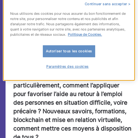
Continuer sans accepter >
au service des profils
Nous utilisons des cookies pour nous assurer du bon fonctionnement de
les moins visibles
notre site, pour personnaliser notre contenu et nos publicités et afin
d’analyser notre trafic. Nous partageons également des informations,
quant à votre navigation sur notre site, avec nos partenaires analytiques,
publicitaires et de réseaux sociaux.
Politique de Cookies.
La Tech for good, vous connaissez ? C’est
mettre les évolutions technologiques au
Autoriser tous les cookies
service des évolutions sociétales et
Paramètres des cookies
environnementales. Comment le traduire
concrètement dans le cadre RH ? Et plus
particulièrement, comment l’appliquer
pour favoriser l’aide au retour à l’emploi
des personnes en situation difficile, voire
précaire ? Nouveaux savoirs, formations,
blockchain et mise en relation virtuelle,
comment mettre ces moyens à disposition
de tous ?