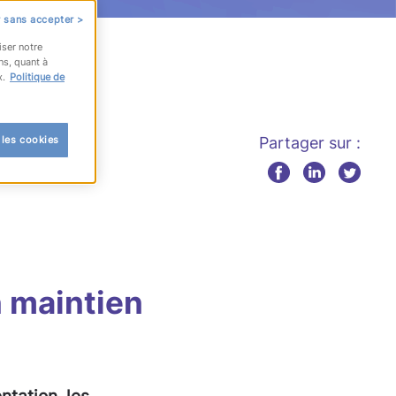
 sans accepter >
iser notre
ns, quant à
x.
Politique de
 les cookies
Partager sur :
n maintien