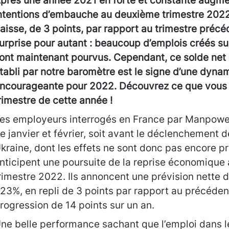
près une année 2021 en forte et constante augmen
ntentions d’embauche au deuxième trimestre 2022
aisse, de 3 points, par rapport au trimestre précé
urprise pour autant : beaucoup d’emplois créés su
ont maintenant pourvus. Cependant, ce solde net
tabli par notre baromètre est le signe d’une dyna
ncourageante pour 2022. Découvrez ce que vous 
rimestre de cette année !
es employeurs interrogés en France par Manpowe
e janvier et février, soit avant le déclenchement d
kraine, dont les effets ne sont donc pas encore p
nticipent une poursuite de la reprise économique
rimestre 2022. Ils annoncent une prévision nette d
23%, en repli de 3 points par rapport au précéden
rogression de 14 points sur un an.
ne belle performance sachant que l’emploi dans le