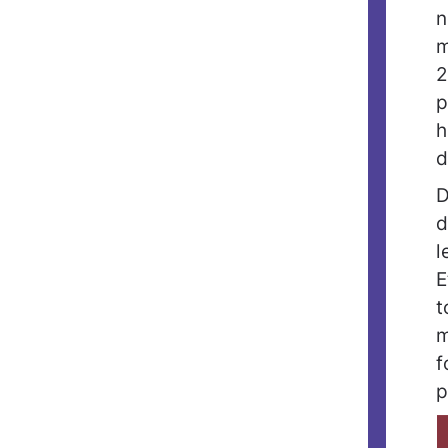
n
m
2
p
h
d
D
d
l
E
t
m
f
p