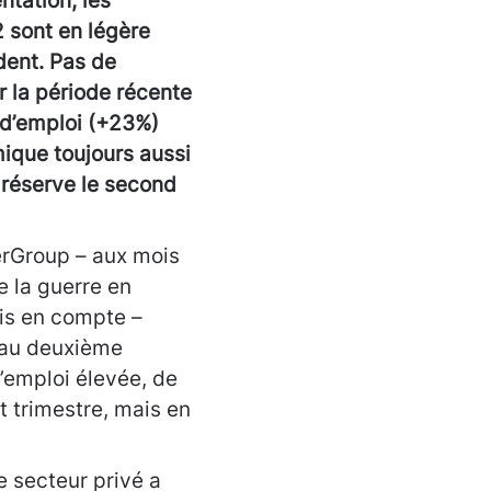
tation, les
 sont en légère
dent. Pas de
r la période récente
 d’emploi (+23%)
mique toujours aussi
réserve le second
rGroup – aux mois
e la guerre en
ris en compte –
 au deuxième
’emploi élevée, de
t trimestre, mais en
 secteur privé a