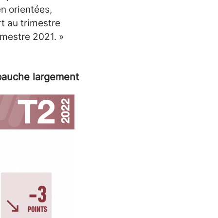
n orientées,
t au trimestre
imestre 2021. »
mbauche largement