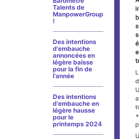
A
Baromètre
Talents de
i
ManpowerGroup
b
!
s
s
Des intentions
é
d’embauche
e
annoncées en
t
légère baisse
pour la fin de
L
l’année
d
U
Des intentions
a
d’embauche en
t
légère hausse
+
pour le
printemps 2024
p
U