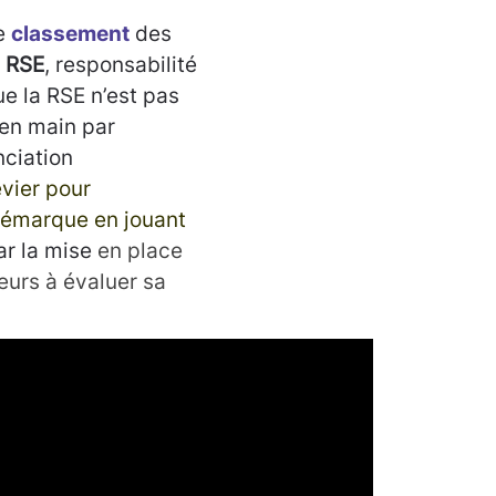
le
classement
des
a RSE
, responsabilité
e la RSE n’est pas
 en main par
nciation
evier pour
 démarque en jouant
r la mise
en place
eurs à évaluer sa