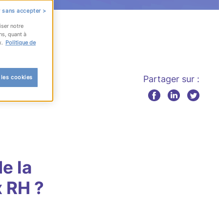
 sans accepter >
iser notre
ns, quant à
x.
Politique de
 les cookies
Partager sur :
e la
x RH ?