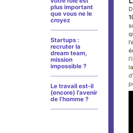
L
votre rôle est
plus important
D
que vous ne le
1
croyez
s
q
Startups :
l
recruter la
é
dream team,
l
mission
impossible ?
l
d
p
Le travail est-il
(encore) l’avenir
de l’homme ?