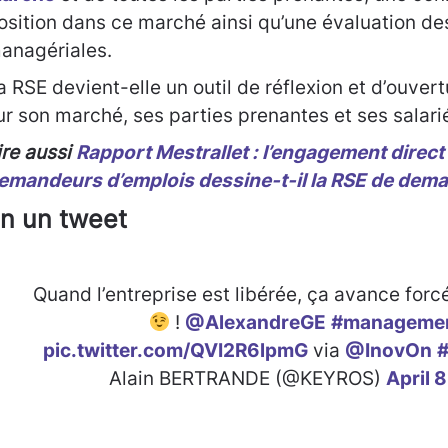
osition dans ce marché ainsi qu’une évaluation de
anagériales.
a RSE devient-elle un outil de réflexion et d’ouvert
ur son marché, ses parties prenantes et ses salari
ire aussi
Rapport Mestrallet : l’engagement direc
emandeurs d’emplois dessine-t-il la RSE de dema
n un tweet
Quand l’entreprise est libérée, ça avance forc
!
@AlexandreGE
#manageme
pic.twitter.com/QVI2R6lpmG
via
@InovOn
#
Alain BERTRANDE (@KEYROS)
April 