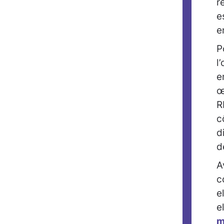
r
e
e
P
l
e
œ
R
c
d
d
A
c
e
e
m