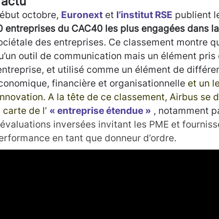
’actu
ébut octobre,
Euronext
et
l’institut RSE
publient 
0 entreprises du CAC40 les plus engagées dans l
ociétale des entreprises. Ce classement montre qu
u’un outil de communication mais un élément pris
’entreprise, et utilisé comme un élément de différe
conomique, financière et organisationnelle
et un l
’innovation. A la tête de ce classement, Airbus se
a carte de l’
« entreprise étendue »
, notamment pa
’évaluations inversées invitant les PME et fourniss
erformance en tant que donneur d’ordre.