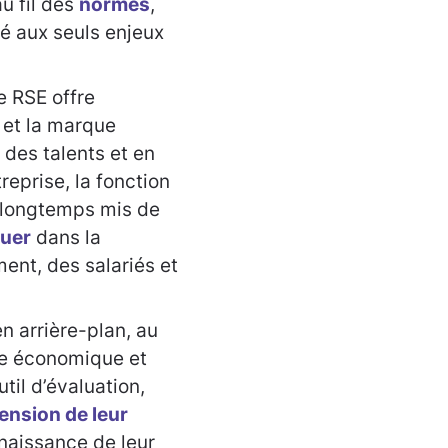
au fil des
normes
,
lé aux seuls enjeux
e RSE offre
e et la marque
des talents et en
treprise, la fonction
: longtemps mis de
ouer
dans la
ent, des salariés et
en arrière-plan, au
ce économique et
til d’évaluation,
ension de leur
naissance de leur