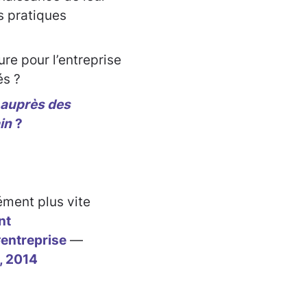
s pratiques
ure pour l’entreprise
és ?
t auprès des
in
?
ément plus vite
nt
entreprise
—
8, 2014