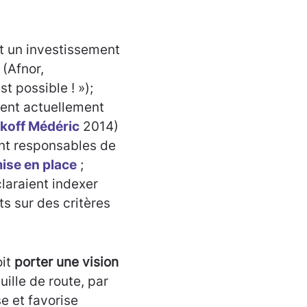
t un investissement
 (Afnor,
t possible ! »)
;
ent actuellement
koff Médéric
2014)
nt responsables de
ise en place
;
laraient indexer
ts sur des critères
oit
porter une vision
uille de route, par
se et favorise