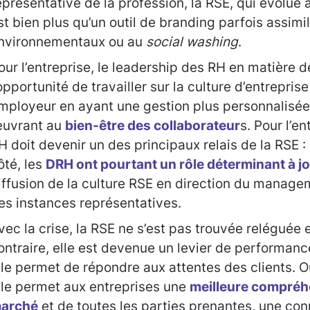
eprésentative de la profession, la RSE, qui évolue 
st bien plus qu’un outil de branding parfois assimi
nvironnementaux ou au
social washing
.
our l’entreprise, le leadership des RH en matière d
’opportunité de travailler sur la culture d’entrepris
mployeur en ayant une gestion plus personnalisée 
uvrant au
bien-être des collaborateur
s. Pour l’en
H doit devenir un des principaux relais de la RSE 
ôté, les
DRH ont pourtant un rôle déterminant à j
iffusion de la culture RSE en direction du managem
es instances représentatives.
vec la crise, la RSE ne s’est pas trouvée reléguée 
ontraire, elle est devenue un levier de performan
lle permet de répondre aux attentes des clients. Ou
lle permet aux entreprises une
meilleure compréh
arché
et de toutes les parties prenantes, une con