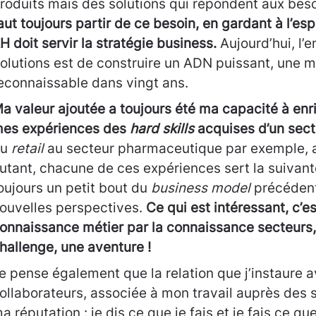
roduits mais des solutions qui répondent aux beso
aut toujours partir de ce besoin, en gardant à l’esp
H doit servir la stratégie business.
Aujourd’hui, l’e
olutions est de construire un ADN puissant, une m
econnaissable dans vingt ans.
a valeur ajoutée a toujours été ma capacité à enr
es expériences des
hard skills
acquises d’un secte
du
retail
au secteur pharmaceutique par exemple, a 
utant, chacune de ces expériences sert la suivan
oujours un petit bout du
business model
précédent,
ouvelles perspectives.
Ce qui est intéressant, c’es
onnaissance métier par la connaissance secteurs, 
hallenge, une aventure !
e pense également que la relation que j’instaure a
ollaborateurs, associée à mon travail auprès des s
a réputation : je dis ce que je fais et je fais ce que