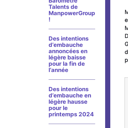
Baromètre
Talents de
M
ManpowerGroup
!
e
M
D
Des intentions
G
d’embauche
annoncées en
d
légère baisse
p
pour la fin de
l’année
Des intentions
d’embauche en
légère hausse
pour le
printemps 2024