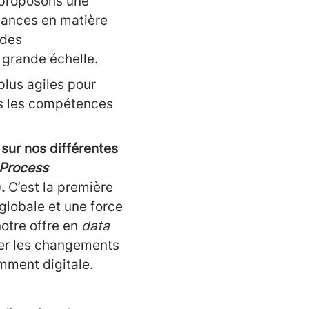
s proposons une
dances en matière
 des
 grande échelle.
 plus agiles pour
tes les compétences
 sur nos différentes
 Process
).
C’est la première
globale et une force
notre offre en
data
iper les changements
amment digitale.