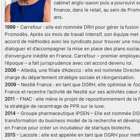
cabinet anglo-saxon puis a poursuivi 
finance, dans le retail, au sein de Pr
ans.
1999
– Carrefour : elle est nommée DRH pour gérer la fusion 
Promodès. Après six mois de travail intensif, son équipe met
accord de méthodes avec les syndicats pour trouver une nou
dialoguer et d’accompagner la mise en place des plans socia
d‘envergure inédite en France. Carrefour – premier employeu
l’époque – a fait jurisprudence avec cet accord devenu loi.
2006
– Altedia, une filiale d’Adecco : elle est nommée Direct
charge du département stratégie sociale et réorganisation.
2009
– Nestlé France : en tant que DGRH, elle optimise le
foo
France et recentre l’activité de Nestlé sur ses activités cœur 
2011
– FNAC : elle mène le projet de repositionnement de la
la stratégie de recentrage de PPR sur le luxe.
2014
– Groupe pharmaceutique IPSEN – Elle est nommée DGRH
transformation du business model de la recherche et dével
en France pour créer un incubateur de startups biotechs.
2015
– Lacoste : elle est appelée en tant que DGRH pour mett