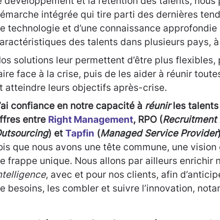
e développement et la rétention des talents, nou
émarche intégrée qui tire parti des dernières ten
e technologie et d’une connaissance approfondie
aractéristiques des talents dans plusieurs pays, à
os solutions leur permettent d’être plus flexibles,
aire face à la crise, puis de les aider à réunir tou
t atteindre leurs objectifs après-crise.
’ai confiance en notre capacité à
réunir
les talents
ffres entre
Right Management
, RPO (
Recruitment
utsourcing
) et
Tapfin
(
Managed Service Provider
ois que nous avons une tête commune, une vision 
e frappe unique. Nous allons par ailleurs enrichir 
ntelligence
, avec et pour nos clients, afin d’antic
e besoins, les combler et suivre l’innovation, not