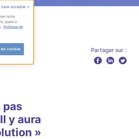
 sans accepter >
iser notre
ns, quant à
x.
Politique de
 les cookies
Partager sur :
a pas
Il y aura
lution »