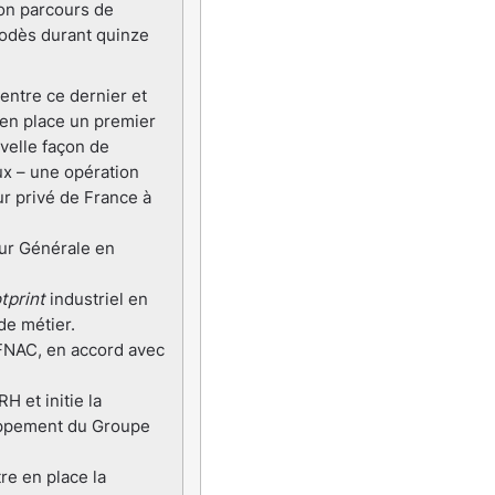
son parcours de
omodès durant quinze
entre ce dernier et
 en place un premier
velle façon de
ux – une opération
r privé de France à
eur Générale en
tprint
industriel en
de métier.
 FNAC, en accord avec
 et initie la
oppement du Groupe
re en place la