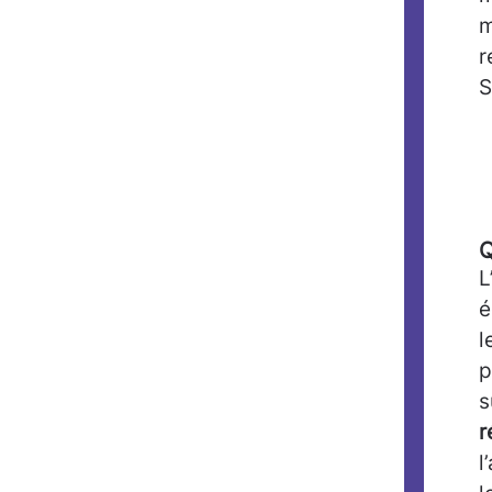
m
r
S
Q
L
é
l
p
s
r
l