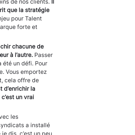
ins de nos clients.
Il
rit que la stratégie
njeu pour Talent
arque forte et
ichir chacune de
ur à l’autre.
Passer
été un défi. Pour
te. Vous emportez
 cela offre de
t d’enrichir la
c’est un vrai
vec les
yndicats a installé
 je dis, c’est un peu