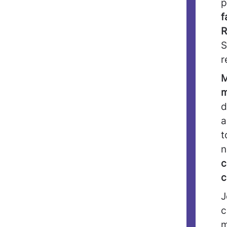
p
f
R
S
r
M
m
a
t
n
c
c
J
c
m