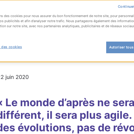
Continuer
ns des cookies pour nous assurer du bon fonctionnement de notre site, pour personnal
os publicités et afin d’analyser notre trafic. Nous partageons également des informatio
tion sur notre site, avec nos partenaires analytiques, publicitaires et de réseaux sociau
OUR À LA LISTE
 des cookies
Autoriser tous
erGroup
#RightManagement
#Talent solutions
22 juin 2020
« Le monde d’après ne ser
différent, il sera plus agile. 
des évolutions, pas de révo