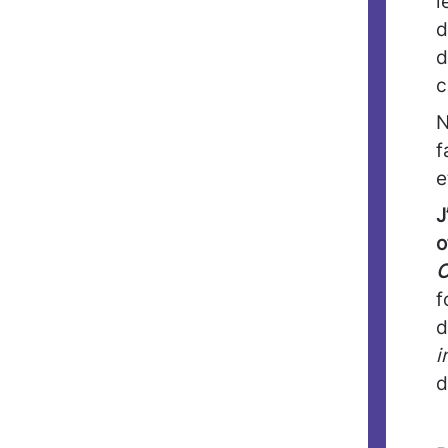
l
d
d
c
N
f
e
J
o
O
f
d
i
d