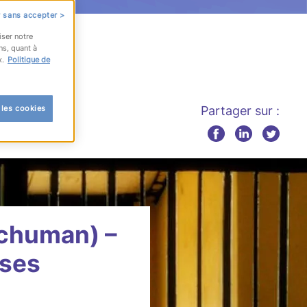
 sans accepter >
iser notre
ns, quant à
x.
Politique de
 les cookies
Partager sur :
Schuman) –
 ses