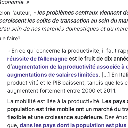
’économie. »
elon l’auteur,
«
les problèmes centraux viennent d
ccroissent les coûts de transaction au sein du mar
u’au sein de nos marchés domestiques et du marc
ue faire?
« En ce qui concerne la productivité, il faut ra
réussite de l’Allemagne
est le fruit de dix anné
d’
augmentation de la productivité
associée à 
augmentations de salaires limitées
. […] En Ital
productivité et le PIB baissent, tandis que les c
augmentent fortement entre 2000 et 2011.
La mobilité est liée à la productivité.
Les pays 
population est très mobile ont un marché du tra
flexible et une croissance supérieure
. Des étu
que,
dans les pays dont la population est plus 