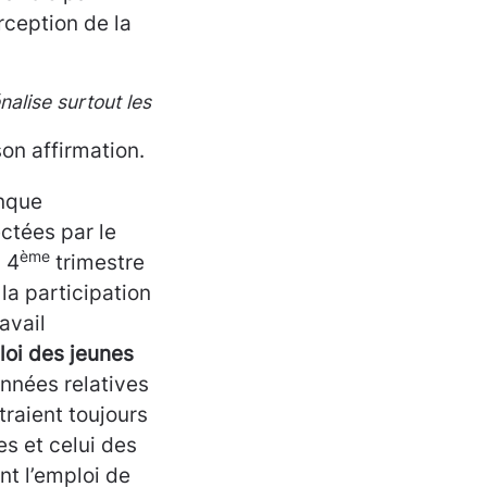
rception de la
alise surtout les
on affirmation.
anque
ctées par le
ème
 4
trimestre
a participation
avail
loi des jeunes
onnées relatives
traient toujours
es et celui des
t l’emploi de