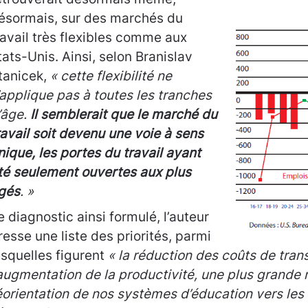
ésormais, sur des marchés du
ravail très flexibles comme aux
tats-Unis. Ainsi, selon Branislav
tanicek,
« cette flexibilité ne
’applique pas à toutes les tranches
’âge.
Il semblerait que le marché du
ravail soit devenu une voie à sens
nique, les portes du travail ayant
té seulement ouvertes aux plus
gés
. »
e diagnostic ainsi formulé, l’auteur
resse une liste des priorités, parmi
esquelles figurent
« la réduction des coûts de trans
’augmentation de la productivité, une plus grande 
éorientation de nos systèmes d’éducation vers les