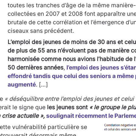
toutes les tranches d’âge de la même manière-
collectées en 2007 et 2008 font apparaître un
brutale de cette corrélation et l’émergence d’un
ciseaux sans précédent.
L’emploi des jeunes de moins de 30 ans et celu
de plus de 55 ans n’évoluent pas de manière co
harmonisée comme nous avions l’habitude de l
50 dernières années
,
l’emploi des jeunes s’étan
effondré tandis que celui des seniors a même 
augmenté
. […]
e
« déséquilibre entre l’emploi des jeunes et celui
erait le signe que
les jeunes sont
« le groupe le pl
a crise actuelle »,
soulignait récemment le Parlem
ette vulnérabilité particulière se
etrouverait désormais même,