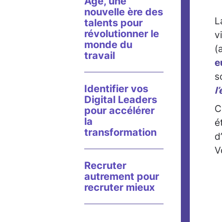
Age, une
nouvelle ère des
L
talents pour
révolutionner le
v
monde du
(
travail
e
s
Identifier vos
l
Digital Leaders
C
pour accélérer
la
é
transformation
d
V
Recruter
autrement pour
recruter mieux