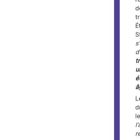
d
t
É
S
s
d
t
u
é
â
L
d
l
l
r