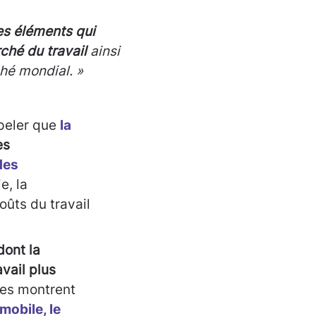
es éléments qui
ché du travail
ainsi
hé mondial. »
ppeler que
la
es
des
ie, la
oûts du travail
dont la
vail plus
des montrent
mobile, le