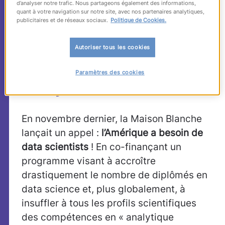
Data Protection
d’analyser notre trafic. Nous partageons également des informations,
quant à votre navigation sur notre site, avec nos partenaires analytiques,
Officer : pour les
publicitaires et de réseaux sociaux.
Politique de Cookies.
recruteurs, ce sont
Autoriser tous les cookies
les métiers…
Paramètres des cookies
d’aujourd’hui
En novembre dernier, la Maison Blanche
lançait un appel :
l’Amérique a besoin de
data scientists
! En co-finançant un
programme visant à accroître
drastiquement le nombre de diplômés en
data science et, plus globalement, à
insuffler à tous les profils scientifiques
des compétences en « analytique