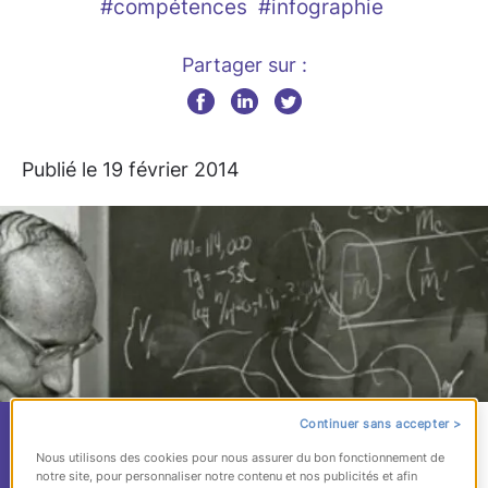
#compétences
#infographie
Partager sur :
Publié le 19 février 2014
Continuer sans accepter >
Chief Data Officer,
Nous utilisons des cookies pour nous assurer du bon fonctionnement de
notre site, pour personnaliser notre contenu et nos publicités et afin