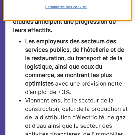
e
–
Pour le 2
trimestre 2012, les
Paramètres des cookies
employeurs de 7 secteurs sur les 10
étudiés anticipent une progression de
leurs effectifs.
Les employeurs des secteurs des
services publics, de l’hôtellerie et de
la restauration, du transport et de la
logistique, ainsi que ceux du
commerce,
se montrent les plus
optimistes
avec une prévision nette
d’emploi de +3%.
Viennent ensuite le secteur de la
construction, celui de la production et
de la distribution d’électricité, de gaz
et d’eau ainsi que le secteur des
activités financières, de l’immobilier