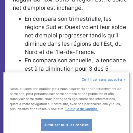
net d’emploi est inchangé.
En comparaison trimestrielle, les
régions Sud et Ouest voient leur solde
net d’emploi progresser tandis qu’il
diminue dans les régions de l’Est, du
Nord et de l’Ile-de-France.
En comparaison annuelle, la tendance
est à la diminution pour 3 des 5
régions étudiées : la région Est
Continuer sans accepter >
enregistre un solde net en baisse de 6
Nous utilisons des cookies pour nous assurer du bon fonctionnement de
points, le Nord perd 2 points et l’Ile-
notre site, pour personnaliser notre contenu et nos publicités et afin
d’analyser notre trafic. Nous partageons également des informations,
de-France perd 3 points ; en
quant à votre navigation sur notre site, avec nos partenaires analytiques,
publicitaires et de réseaux sociaux.
Politique de Cookies.
revanche, on note une importante
progression pour la région Sud (+8
Autoriser tous les cookies
points) et Ouest (+7 points).