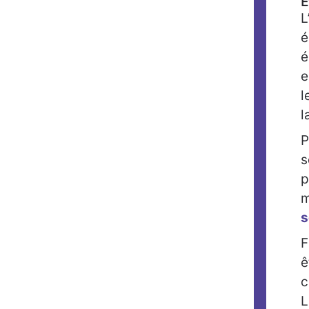
É
L
é
é
e
l
l
P
s
p
m
s
F
ê
c
L