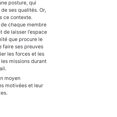
une posture, qui
e ses qualités. Or,
s ce contexte.
ôle de chaque membre
 de laisser l’espace
mité que procure le
e faire ses preuves
er les forces et les
 les missions durant
il.
 un moyen
es motivées et leur
ces.