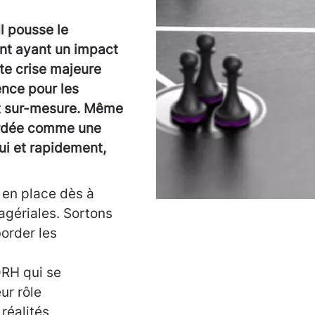
l pousse le
nt ayant un impact
te crise majeure
ence pour les
t sur-mesure. Même
bordée comme une
ui et rapidement,
 en place dès à
agériales. Sortons
order les
 DRH qui se
eur rôle
 réalités