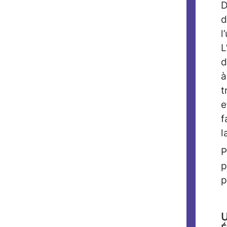
D
d
l
L
d
à
t
e
f
l
P
p
p
U