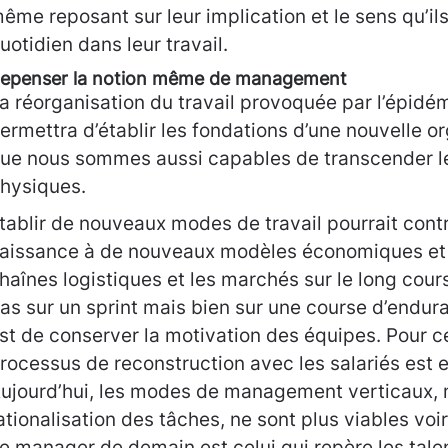
ême reposant sur leur implication et le sens qu’il
uotidien dans leur travail.
epenser la notion même de management
a réorganisation du travail provoquée par l’épidé
ermettra d’établir les fondations d’une nouvelle o
ue nous sommes aussi capables de transcender le
hysiques.
tablir de nouveaux modes de travail pourrait cont
aissance à de nouveaux modèles économiques et à
haînes logistiques et les marchés sur le long co
as sur un sprint mais bien sur une course d’endur
st de conserver la motivation des équipes. Pour ce
rocessus de reconstruction avec les salariés est e
ujourd’hui, les modes de management verticaux, m
ationalisation des tâches, ne sont plus viables voi
e manager de demain est celui qui repère les talen