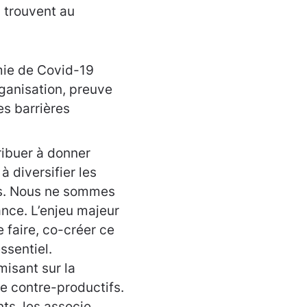
s trouvent au
mie de Covid-19
rganisation, preuve
s barrières
ribuer à donner
 diversifier les
urs. Nous ne sommes
ance. L’enjeu majeur
 faire, co-créer ce
ssentiel.
isant sur la
re contre-productifs.
ts, les associe,