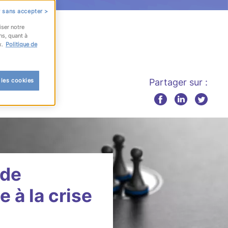
 sans accepter >
iser notre
ns, quant à
x.
Politique de
 les cookies
Partager sur :
RH
 de
 à la crise