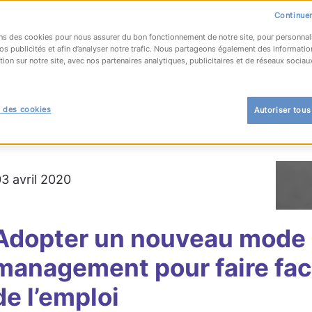
Continuer
ns des cookies pour nous assurer du bon fonctionnement de notre site, pour personnal
os publicités et afin d’analyser notre trafic. Nous partageons également des informatio
tion sur notre site, avec nos partenaires analytiques, publicitaires et de réseaux sociau
OUR À LA LISTE
 des cookies
Autoriser tous
es formes d'emploi
#teletravail
#transformation 
03 avril 2020
Adopter un nouveau mode
management pour faire face
de l’emploi