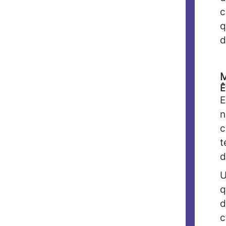
c
q
d
M
Ê
E
n
c
t
d
U
q
d
c