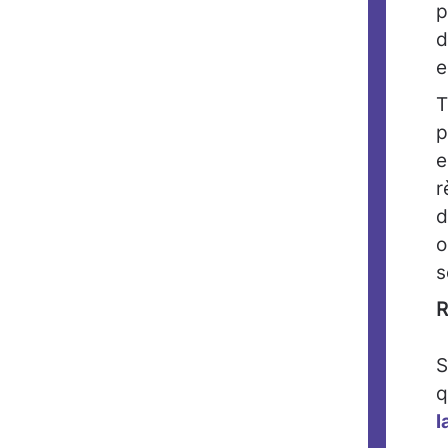
p
d
e
T
p
e
r
d
o
s
R
S
q
l