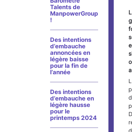
Baromètre
Talents de
L
ManpowerGroup
!
g
f
s
Des intentions
e
d’embauche
annoncées en
s
légère baisse
o
pour la fin de
a
l’année
L
p
Des intentions
d
d’embauche en
légère hausse
p
pour le
D
printemps 2024
r
d