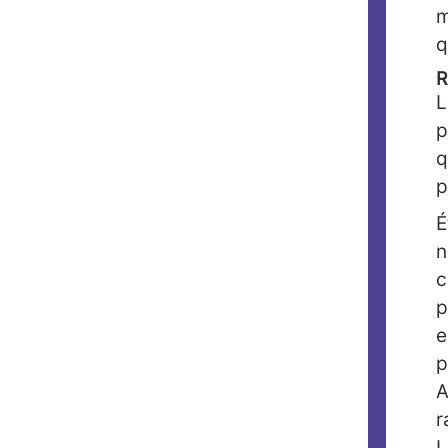
m
q
R
L
p
q
p
É
n
c
p
e
p
A
r
L